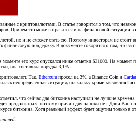
анные с криптовалютами. В статье говорится о том, что незако
ров. Причем это может отразиться и на финансовой ситуации в с
алютой, но и не сможет стать ею. Поэтому инвесторам не стоит 
ь финансовую поддержку. В документе говорится о том, что за 
в моменте его курс опускался ниже отметки $31000. На момент п
тки, она составила порядка 3,1%.
 криптовалют. Так,
Ethereum
просел на 3%, а Binance Coin и
Carda
илась неопределенная ситуация, поскольку кроме заявления Гос
отметил, что сейчас для биткоина наступили не лучшие времена
дет продолжаться, поэтому причин для паники нет. Дови Ван по
 курсе биткоина. Хотя реальный эффект будет ощутим только в о
 статей.