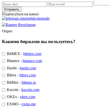
Подписаться на канал
Опрос
Какими биржами вы пользуетесь?
BitMEX -
bitmex.com
Binance -
binance.com
Huobi -
huobi.com
Bibox -
bibox.com
BitMax -
bitmax.io
Kucoin -
kucoin.com
OKEx -
okex.com
EXMO -
exmo.me