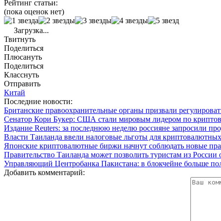
Рейтинг статьи:
(пока оценок нет)
Загрузка...
Твитнуть
Поделиться
Плюсануть
Поделиться
Класснуть
Отправить
Китай
Последние новости:
Британские правоохранительные органы призвали регулиров
Сенатор Кори Букер: США стали мировым лидером по крипто
Издание Reuters: за последнюю неделю россияне запросили пр
Власти Таиланда ввели налоговые льготы для криптовалютных
Японские криптовалютные биржи начнут соблюдать новые прав
Правительство Таиланда может позволить туристам из России
Управляющий Центробанка Пакистана: в блокчейне больше пол
Добавить комментарий: