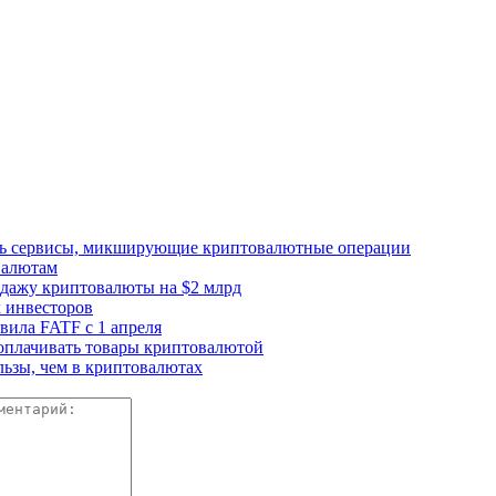
ать сервисы, микширующие криптовалютные операции
валютам
одажу криптовалюты на $2 млрд
 инвесторов
ила FATF с 1 апреля
 оплачивать товары криптовалютой
ьзы, чем в криптовалютах