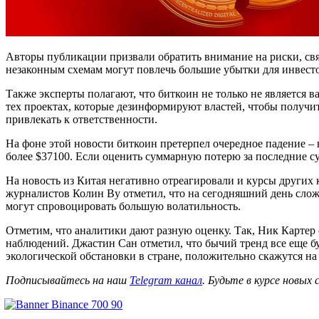
Авторы публикации призвали обратить внимание на риски, связ
незаконным схемам могут повлечь большие убытки для инвесто
Также эксперты полагают, что биткоин не только не является в
тех проектах, которые дезинформируют властей, чтобы получит
привлекать к ответственности.
На фоне этой новости биткоин претерпел очередное падение – 
более $37100. Если оценить суммарную потерю за последние су
На новость из Китая негативно отреагировали и курсы других
журналистов Колин Ву отметил, что на сегодняшний день слож
могут спровоцировать большую волатильность.
Отметим, что аналитики дают разную оценку. Так, Ник Картер 
наблюдений. Джастин Сан отметил, что бычий тренд все еще бу
экологической обстановки в стране, положительно скажутся на
Подписывайтесь на наш
Telegram канал
. Будьте в курсе новых