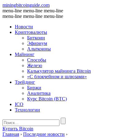
miningbitcoinguide
.com
menu-line
menu-line
menu-line
menu-line
menu-line
menu-line
Новости
Криптовалюты
Биткоин
Эфириум
Альткоины
Майнинг
Способы
Железо
Калькулятор майнинга Bitcoin
«С блокчейном и шлюзами»
Трейдинг
Биржи
Аналитика
Курс Bitcoin (BTC)
ICO
Технологии
Купить Bitcoin
Главная
›
Последние новости
›