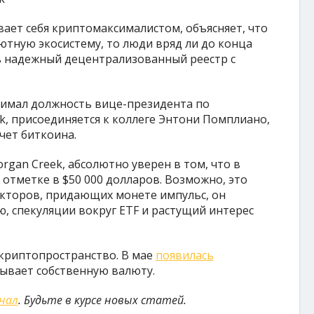
вает себя криптомаксималистом, объясняет, что
ютную экосистему, то люди вряд ли до конца
 надежный децентрализованный реестр с
нимал должность вице-президента по
, присоединяется к коллеге Энтони Помплиано,
чет биткоина.
an Creek, абсолютно уверен в том, что в
 отметке в $50 000 долларов. Возможно, это
акторов, придающих монете импульс, он
, спекуляции вокруг ETF и растущий интерес
 криптопространство. В мае
появилась
тывает собственную валюту.
анал
. Будьте в курсе новых статей.