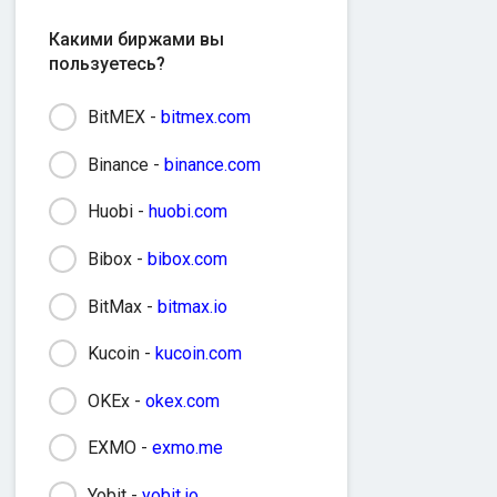
Какими биржами вы
пользуетесь?
BitMEX -
bitmex.com
Binance -
binance.com
Huobi -
huobi.com
Bibox -
bibox.com
BitMax -
bitmax.io
Kucoin -
kucoin.com
OKEx -
okex.com
EXMO -
exmo.me
Yobit -
yobit.io