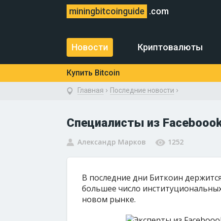
miningbitcoinguide
.com
Новости
Криптовалюты
Купить Bitcoin
›
›
Главная
Последние новости
Специалисты из Faceboook
Александр Марков
1252
В последние дни Биткоин держится 
большее число институциональных
новом рынке.