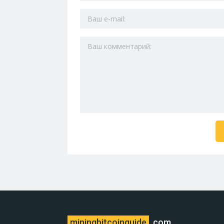
miningbitcoinguide
.com