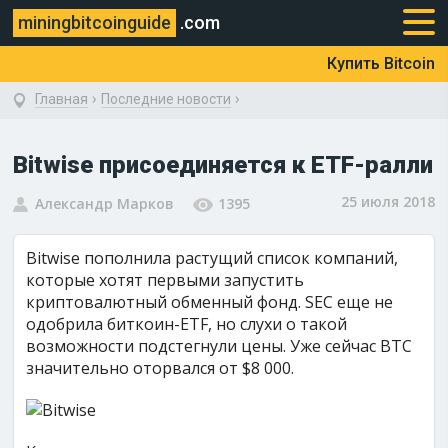
miningbitcoinguide
.com
Купить Bitcoin
›
›
Главная
Последние новости
Bitwise присоединяется к ETF-ралли
25 июля 2018
Александр Марков
1395
Bitwise пополнила растущий список компаний,
которые хотят первыми запустить
криптовалютный обменный фонд. SEC еще не
одобрила биткоин-ETF, но слухи о такой
возможности подстегнули цены. Уже сейчас BTC
значительно оторвался от $8 000.