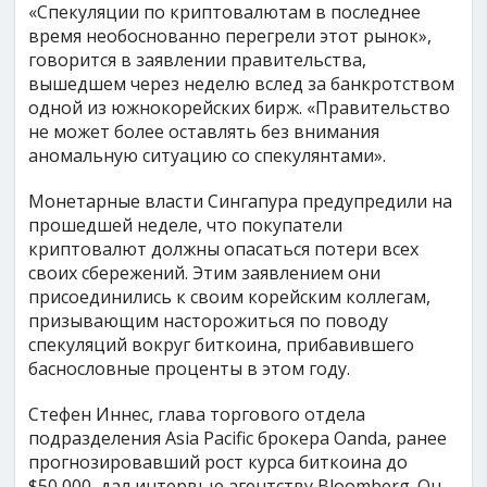
«Спекуляции по криптовалютам в последнее
время необоснованно перегрели этот рынок»,
говорится в заявлении правительства,
вышедшем через неделю вслед за банкротством
одной из южнокорейских бирж. «Правительство
не может более оставлять без внимания
аномальную ситуацию со спекулянтами».
Монетарные власти Сингапура предупредили на
прошедшей неделе, что покупатели
криптовалют должны опасаться потери всех
своих сбережений. Этим заявлением они
присоединились к своим корейским коллегам,
призывающим насторожиться по поводу
спекуляций вокруг биткоина, прибавившего
баснословные проценты в этом году.
Стефен Иннес, глава торгового отдела
подразделения Asia Pacific брокера Oanda, ранее
прогнозировавший рост курса биткоина до
$50,000, дал интервью агентству Bloomberg. Он