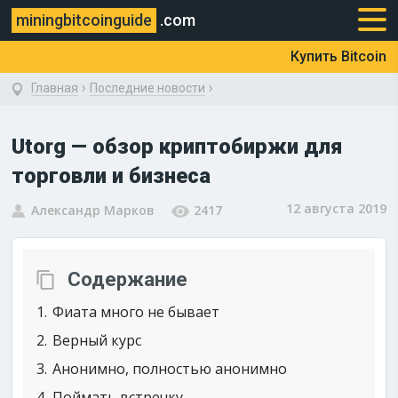
miningbitcoinguide
.com
Купить Bitcoin
›
›
Главная
Последние новости
Utorg — обзор криптобиржи для
торговли и бизнеса
12 августа 2019
Александр Марков
2417
Содержание
1
Фиата много не бывает
2
Верный курс
3
Анонимно, полностью анонимно
4
Поймать встречку