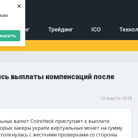
×
 вам
Майнинг
Трейдинг
ICO
Технол
решить
ись выплаты компенсаций после
12 марта 2018
ьных валют Coincheck приступает к выплате
орых хакеры украли виртуальных монет на сумму
толкнулась с жесткими проверками со стороны