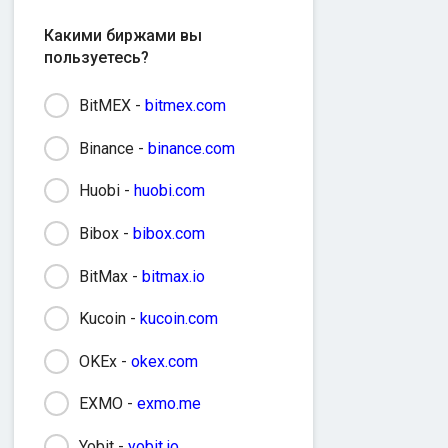
Какими биржами вы
пользуетесь?
BitMEX -
bitmex.com
Binance -
binance.com
Huobi -
huobi.com
Bibox -
bibox.com
BitMax -
bitmax.io
Kucoin -
kucoin.com
OKEx -
okex.com
EXMO -
exmo.me
Yobit -
yobit.io