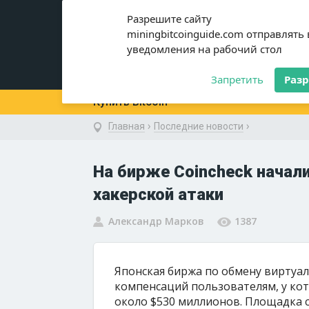
miningbitcoinguide
.com
Разрешите сайту
miningbitcoinguide.com отправлять
уведомления на рабочий стол
Новости
Криптовалюты
Запретить
Раз
Купить Bitcoin
›
›
Главная
Последние новости
На бирже Coincheck начал
хакерской атаки
Александр Марков
1387
Японская биржа по обмену виртуал
компенсаций пользователям, у кот
около $530 миллионов. Площадка с