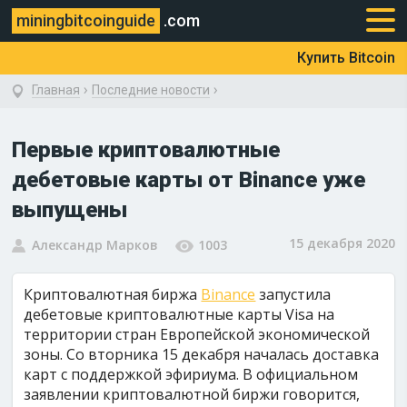
miningbitcoinguide
.com
Купить Bitcoin
›
›
Главная
Последние новости
Первые криптовалютные
дебетовые карты от Binance уже
выпущены
15 декабря 2020
Александр Марков
1003
Криптовалютная биржа
Binance
запустила
дебетовые криптовалютные карты Visa на
территории стран Европейской экономической
зоны. Со вторника 15 декабря началась доставка
карт с поддержкой эфириума. В официальном
заявлении криптовалютной биржи говорится,