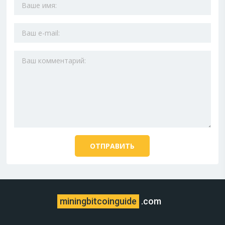
miningbitcoinguide
.com