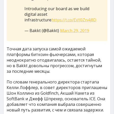
Introducing our board as we build
digital asset
infrastructure
https://t.co/ExY0Zn4j8D
— Bakkt (@Bakkt)
March 29, 2019
Точная дата запуска самой ожидаемой
платформы биткоин-фьючерсами, которая
неоднократно отодвигалась, остается тайной,
но в Bakkt довольны прогрессом, достигнутым
за последние месяцы.
По словам генерального директора стартапа
Келли Лоффлер, в совет директоров приглашены
Шон Коллинз из Goldfinch, Акшай Нахета из
SoftBank и Джефф Шпрехер, основатель ICE. Она
добавляет что компания выбрала совершенно
новый путь развития, с чем и связала задержки.