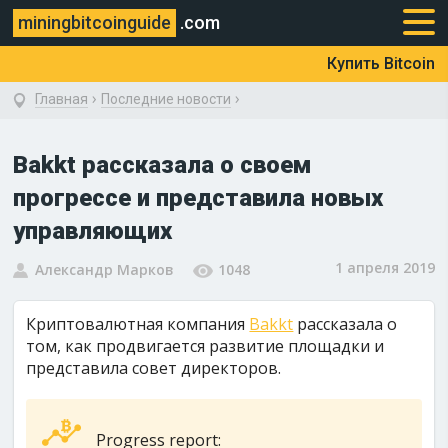
miningbitcoinguide
.com
Купить Bitcoin
›
›
Главная
Последние новости
Bakkt рассказала о своем
прогрессе и представила новых
управляющих
1 апреля 2019
Александр Марков
1048
Криптовалютная компания
Bakkt
рассказала о
том, как продвигается развитие площадки и
представила совет директоров.
Progress report: