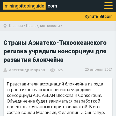
miningbitcoinguide
.com
Купить Bitcoin
›
›
Главная
Последние новости
Страны Азиатско-Тихоокеанского
региона учредили консорциум для
развития блокчейна
25 апреля 2021
Александр Марков
925
Представители ассоциаций блокчейна из ряда
стран тихоокеанского региона учредили
консорциум ABC ASEAN Blockchain Consortium.
Объединение будет заниматься разработкой
проектов, связанных с криптовалютой. В его
состав вошли Малайзия, Филиппины, Сингапур,