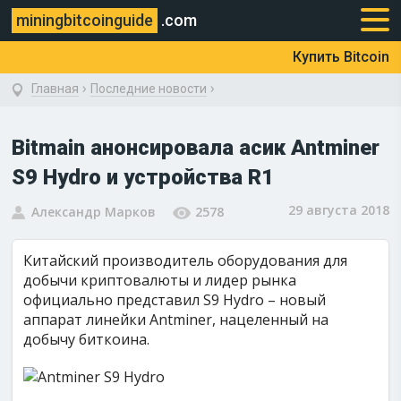
miningbitcoinguide
.com
Купить Bitcoin
›
›
Главная
Последние новости
Bitmain анонсировала асик Antminer
S9 Hydro и устройства R1
29 августа 2018
Александр Марков
2578
Китайский производитель оборудования для
добычи криптовалюты и лидер рынка
официально представил S9 Hydro – новый
аппарат линейки Antminer, нацеленный на
добычу биткоина.