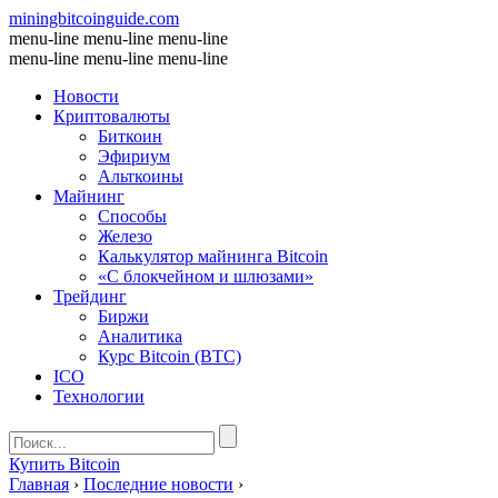
miningbitcoinguide
.com
menu-line
menu-line
menu-line
menu-line
menu-line
menu-line
Новости
Криптовалюты
Биткоин
Эфириум
Альткоины
Майнинг
Способы
Железо
Калькулятор майнинга Bitcoin
«С блокчейном и шлюзами»
Трейдинг
Биржи
Аналитика
Курс Bitcoin (BTC)
ICO
Технологии
Купить Bitcoin
Главная
›
Последние новости
›