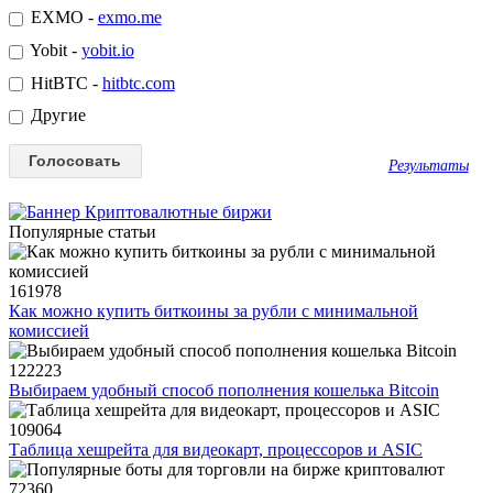
EXMO -
exmo.me
Yobit -
yobit.io
HitBTC -
hitbtc.com
Другие
Результаты
Популярные статьи
161978
Как можно купить биткоины за рубли с минимальной
комиссией
122223
Выбираем удобный способ пополнения кошелька Bitcoin
109064
Таблица хешрейта для видеокарт, процессоров и ASIC
72360