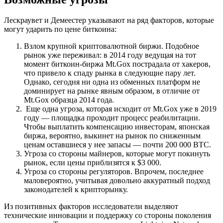
Лескраувет и Демеестер указывают на ряд факторов, которые
могут ударить по цене биткоина:
Взлом крупной криптовалютной биржи. Подобное
рынок уже переживал: в 2014 году ведущая на тот
момент биткоин-биржа Mt.Gox пострадала от хакеров,
что привело к спаду рынка в следующие пару лет.
Однако, сегодня ни одна из обменных платформ не
доминирует на рынке явным образом, в отличие от
Mt.Gox образца 2014 года.
Еще одна угроза, которая исходит от Mt.Gox уже в 2019
году — площадка проходит процесс реабилитации.
Чтобы выплатить компенсацию инвесторам, японская
биржа, вероятно, выкинет на рынок по сниженным
ценам оставшиеся у нее запасы — почти 200 000 BTC.
Угроза со стороны майнеров, которые могут покинуть
рынок, если цены приблизятся к $3 000.
Угроза со стороны регуляторов. Впрочем, последнее
маловероятно, учитывая довольно аккуратный подход
законодателей к крипторынку.
Из позитивных факторов исследователи выделяют
технические инновации и поддержку со стороны поколения