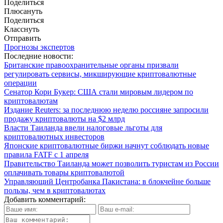
Поделиться
Плюсануть
Поделиться
Класснуть
Отправить
Прогнозы экспертов
Последние новости:
Британские правоохранительные органы призвали
регулировать сервисы, микширующие криптовалютные
операции
Сенатор Кори Букер: США стали мировым лидером по
криптовалютам
Издание Reuters: за последнюю неделю россияне запросили
продажу криптовалюты на $2 млрд
Власти Таиланда ввели налоговые льготы для
криптовалютных инвесторов
Японские криптовалютные биржи начнут соблюдать новые
правила FATF с 1 апреля
Правительство Таиланда может позволить туристам из России
оплачивать товары криптовалютой
Управляющий Центробанка Пакистана: в блокчейне больше
пользы, чем в криптовалютах
Добавить комментарий: