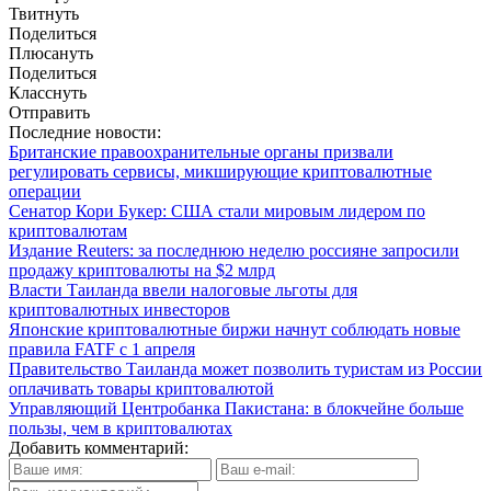
Твитнуть
Поделиться
Плюсануть
Поделиться
Класснуть
Отправить
Последние новости:
Британские правоохранительные органы призвали
регулировать сервисы, микширующие криптовалютные
операции
Сенатор Кори Букер: США стали мировым лидером по
криптовалютам
Издание Reuters: за последнюю неделю россияне запросили
продажу криптовалюты на $2 млрд
Власти Таиланда ввели налоговые льготы для
криптовалютных инвесторов
Японские криптовалютные биржи начнут соблюдать новые
правила FATF с 1 апреля
Правительство Таиланда может позволить туристам из России
оплачивать товары криптовалютой
Управляющий Центробанка Пакистана: в блокчейне больше
пользы, чем в криптовалютах
Добавить комментарий: