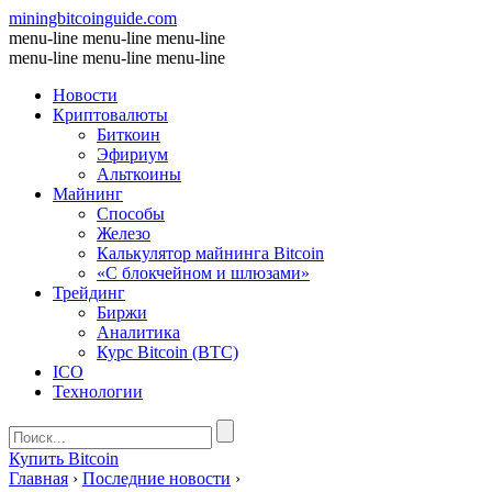
miningbitcoinguide
.com
menu-line
menu-line
menu-line
menu-line
menu-line
menu-line
Новости
Криптовалюты
Биткоин
Эфириум
Альткоины
Майнинг
Способы
Железо
Калькулятор майнинга Bitcoin
«С блокчейном и шлюзами»
Трейдинг
Биржи
Аналитика
Курс Bitcoin (BTC)
ICO
Технологии
Купить Bitcoin
Главная
›
Последние новости
›