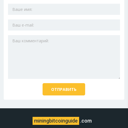
miningbitcoinguide
.com