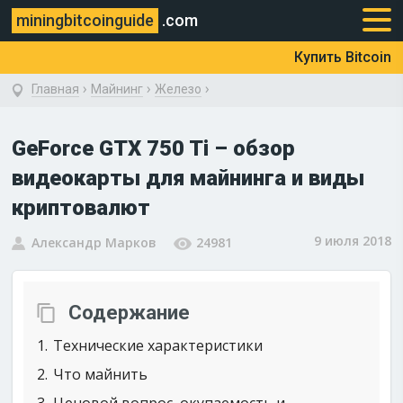
miningbitcoinguide
.com
Купить Bitcoin
›
›
›
Главная
Майнинг
Железо
GeForce GTX 750 Ti – обзор
видеокарты для майнинга и виды
криптовалют
9 июля 2018
Александр Марков
24981
Содержание
1
Технические характеристики
2
Что майнить