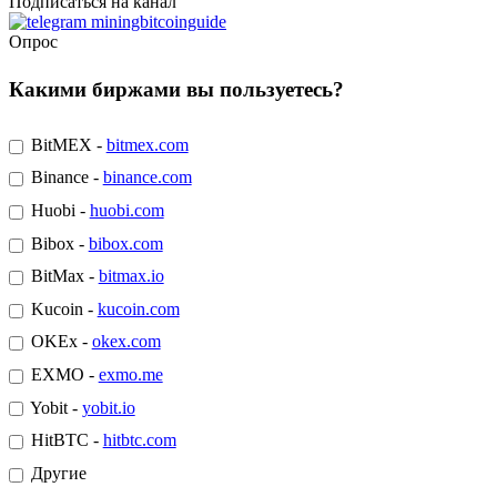
Подписаться на канал
Опрос
Какими биржами вы пользуетесь?
BitMEX -
bitmex.com
Binance -
binance.com
Huobi -
huobi.com
Bibox -
bibox.com
BitMax -
bitmax.io
Kucoin -
kucoin.com
OKEx -
okex.com
EXMO -
exmo.me
Yobit -
yobit.io
HitBTC -
hitbtc.com
Другие