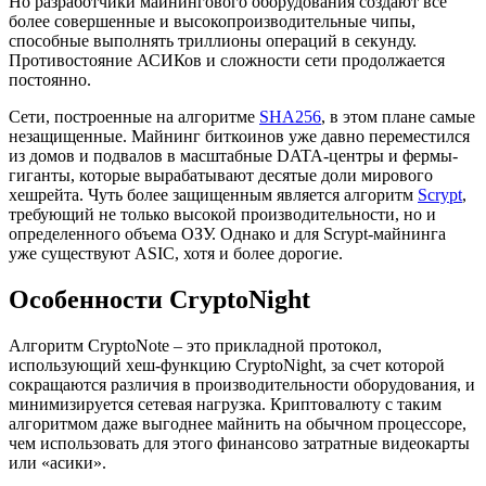
Но разработчики майнингового оборудования создают все
более совершенные и высокопроизводительные чипы,
способные выполнять триллионы операций в секунду.
Противостояние АСИКов и сложности сети продолжается
постоянно.
Сети, построенные на алгоритме
SHA256
, в этом плане самые
незащищенные. Майнинг биткоинов уже давно переместился
из домов и подвалов в масштабные DATA-центры и фермы-
гиганты, которые вырабатывают десятые доли мирового
хешрейта. Чуть более защищенным является алгоритм
Scrypt
,
требующий не только высокой производительности, но и
определенного объема ОЗУ. Однако и для Scrypt-майнинга
уже существуют ASIC, хотя и более дорогие.
Особенности CryptoNight
Алгоритм CryptoNote – это прикладной протокол,
использующий хеш-функцию CryptoNight, за счет которой
сокращаются различия в производительности оборудования, и
минимизируется сетевая нагрузка. Криптовалюту с таким
алгоритмом даже выгоднее майнить на обычном процессоре,
чем использовать для этого финансово затратные видеокарты
или «асики».