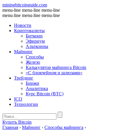
miningbitcoinguide
.com
menu-line
menu-line
menu-line
menu-line
menu-line
menu-line
Новости
Криптовалюты
Биткоин
Эфириум
Альткоины
Майнинг
Способы
Железо
Калькулятор майнинга Bitcoin
«С блокчейном и шлюзами»
Трейдинг
Биржи
Аналитика
Курс Bitcoin (BTC)
ICO
Технологии
Купить Bitcoin
Главная
›
Майнинг
›
Способы майнинга
›