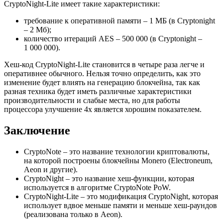
CryptoNight-Lite имеет такие характеристики:
требование к оперативной памяти – 1 МБ (в Cryptonight
– 2 Мб);
количество итераций AES – 500 000 (в Cryptonight –
1 000 000).
Хеш-код CryptoNight-Lite становится в четыре раза легче и
оперативнее обычного. Нельзя точно определить, как это
изменение будет влиять на генерацию блокчейна, так как
разная техника будет иметь различные характеристики
производительности и слабые места, но для работы
процессора улучшение 4x является хорошим показателем.
Заключение
CryptoNote – это название технологии криптовалюты,
на которой построены блокчейны Monero (Electroneum,
Aeon и другие).
CryptoNight – это название хеш-функции, которая
используется в алгоритме CryptoNote PoW.
CryptoNight-Lite – это модификация CryptoNight, которая
использует вдвое меньше памяти и меньше хеш-раундов
(реализована только в Aeon).