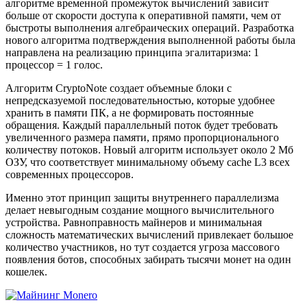
алгоритме временной промежуток вычислений зависит
больше от скорости доступа к оперативной памяти, чем от
быстроты выполнения алгебраических операций. Разработка
нового алгоритма подтверждения выполненной работы была
направлена на реализацию принципа эгалитаризма: 1
процессор = 1 голос.
Алгоритм CryptoNote создает объемные блоки с
непредсказуемой последовательностью, которые удобнее
хранить в памяти ПК, а не формировать постоянные
обращения. Каждый параллельный поток будет требовать
увеличенного размера памяти, прямо пропорционального
количеству потоков. Новый алгоритм использует около 2 Мб
ОЗУ, что соответствует минимальному объему cache L3 всех
современных процессоров.
Именно этот принцип защиты внутреннего параллелизма
делает невыгодным создание мощного вычислительного
устройства. Равноправность майнеров и минимальная
сложность математических вычислений привлекает большое
количество участников, но тут создается угроза массового
появления ботов, способных забирать тысячи монет на один
кошелек.