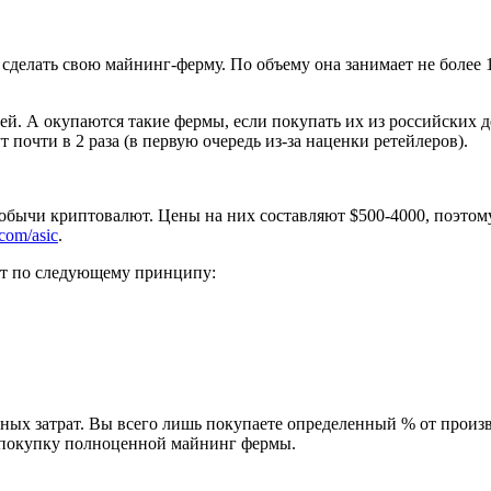
е сделать свою майнинг-ферму. По объему она занимает не более 
й. А окупаются такие фермы, если покупать их из российских дет
т почти в 2 раза (в первую очередь из-за наценки ретейлеров).
обычи криптовалют. Цены на них составляют $500-4000, поэтому
.com/asic
.
ет по следующему принципу:
ных затрат. Вы всего лишь покупаете определенный % от произ
на покупку полноценной майнинг фермы.