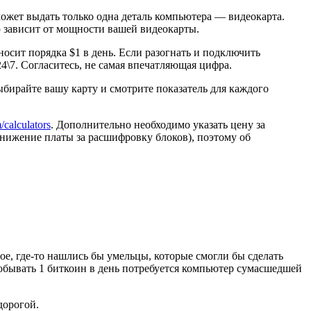
жет выдать только одна деталь компьютера — видеокарта.
ю зависит от мощности вашей видеокарты.
носит порядка $1 в день. Если разогнать и подключить
4\7. Согласитесь, не самая впечатляющая цифра.
ыбирайте вашу карту и смотрите показатель для каждого
/calculators
. Дополнительно необходимо указать цену за
нижение платы за расшифровку блоков), поэтому об
ое, где-то нашлись бы умельцы, которые смогли бы сделать
добывать 1 биткоин в день потребуется компьютер сумасшедшей
дорогой.