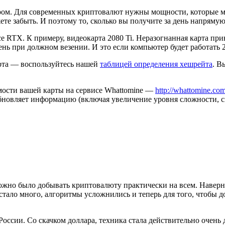
ром. Для современных криптовалют нужны мощности, которые мо
те забыть. И поэтому то, сколько вы получите за день напряму
ce RTX. К примеру, видеокарта 2080 Ti. Неразогнанная карта при
ень при должном везении. И это если компьютер будет работать 2
арта — воспользуйтесь нашей
таблицей определения хешрейта
. В
мости вашей карты на сервисе Whattomine —
http://whattomine.com
бновляет информацию (включая увеличение уровня сложности, с
можно было добывать криптовалюту практически на всем. Наверн
 стало много, алгоритмы усложнились и теперь для того, чтобы 
оссии. Со скачком доллара, техника стала действительно очень 