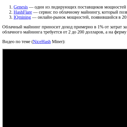
Genesis
— один из лидирующих поставщиков мощностей д
HashFlare
— сервис по облачному майнингу, который позв
IQmining
— онлайн-рынок мощностей, появившийся в 201
Облачный майнинг приносит доход примерно в 1% от затрат за д
облачного майнинга требуется от 2 до 200 долларов, а на ферму
Видео по теме (
NiceHash
Miner):