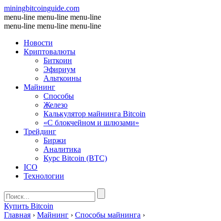
miningbitcoinguide
.com
menu-line
menu-line
menu-line
menu-line
menu-line
menu-line
Новости
Криптовалюты
Биткоин
Эфириум
Альткоины
Майнинг
Способы
Железо
Калькулятор майнинга Bitcoin
«С блокчейном и шлюзами»
Трейдинг
Биржи
Аналитика
Курс Bitcoin (BTC)
ICO
Технологии
Купить Bitcoin
Главная
›
Майнинг
›
Способы майнинга
›