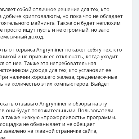
вляет собой отличное решение для тех, кто
а добыче криптовалюты, но пока что не обладает
тоятельного майнинга. Также он будет неплохим
е просто ищут пусть и не огромный, но зато
емесячный доход.
 от сервиса Angryminer покажет себя у тех, кто
хникой и не привык ее отключать, когда уходит
ся от нее. Также эта нетребовательная
точником дохода для тех, кто установит ее
При наличии хорошего железа, среднемесячные
ь на количество этих компьютеров. Выйдет
скать отзывы о Angryminer и обзоры на эту
аев они будут положительными. Пользователи
 а также низкую «прожорливость» программы.
площадка не обманывает и не обещает
м заявлено на главной страничке сайта,
ем.