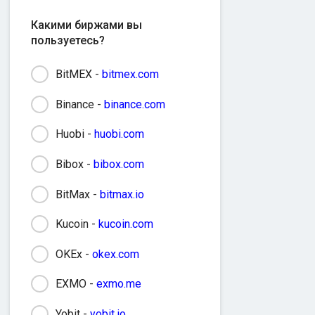
Какими биржами вы
пользуетесь?
BitMEX -
bitmex.com
Binance -
binance.com
Huobi -
huobi.com
Bibox -
bibox.com
BitMax -
bitmax.io
Kucoin -
kucoin.com
OKEx -
okex.com
EXMO -
exmo.me
Yobit -
yobit.io