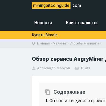
miningbitcoinguide
.com
Новости
Криптовалюты
Купить Bitcoin
›
›
›
Главная
Майнинг
Способы майнинга
Обзор сервиса AngryMiner
Александр Марков
10703
Содержание
1
Основные сведения о проект