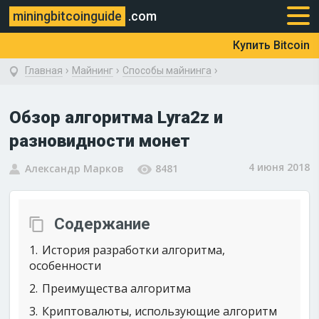
miningbitcoinguide
.com
Купить Bitcoin
›
›
›
Главная
Майнинг
Способы майнинга
Обзор алгоритма Lyra2z и
разновидности монет
4 июня 2018
Александр Марков
8481
Содержание
1
История разработки алгоритма,
особенности
2
Преимущества алгоритма
3
Криптовалюты, использующие алгоритм