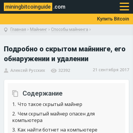
miningbitcoinguide
.com
Купить Bitcoin
›
›
›
Главная
Майнинг
Способы майнинга
Подробно о скрытом майнинге, его
обнаружении и удалении
21 сентября 2017
Алексей Русских
32392
Содержание
1
Что такое скрытый майнер
2
Чем скрытый майнер опасен для
компьютера
3
Как найти ботнет на компьютере