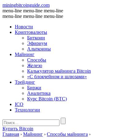
miningbitcoinguide
.com
menu-line
menu-line
menu-line
menu-line
menu-line
menu-line
Новости
Криптовалюты
Биткоин
Эфириум
Альткоины
Майнинг
Способы
Железо
Калькулятор майнинга Bitcoin
«С блокчейном и шлюзами»
Трейдинг
Биржи
Аналитика
Курс Bitcoin (BTC)
ICO
Технологии
Купить Bitcoin
Главная
›
Майнинг
›
Способы майнинга
›