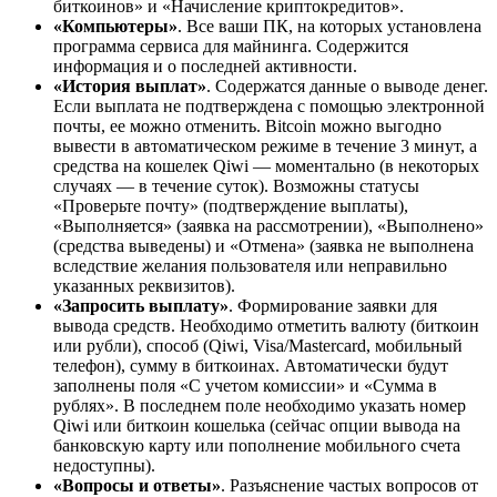
биткоинов» и «Начисление криптокредитов».
«Компьютеры»
. Все ваши ПК, на которых установлена ​​
программа сервиса для майнинга. Содержится
информация и о последней активности.
«История выплат»
. Содержатся данные о выводе денег.
Если выплата не подтверждена с помощью электронной
почты, ее можно отменить. Bitcoin можно выгодно
вывести в автоматическом режиме в течение 3 минут, а
средства на кошелек Qiwi — моментально (в некоторых
случаях — в течение суток). Возможны статусы
«Проверьте почту» (подтверждение выплаты),
«Выполняется» (заявка на рассмотрении), «Выполнено»
(средства выведены) и «Отмена» (заявка не выполнена
вследствие желания пользователя или неправильно
указанных реквизитов).
«Запросить выплату»
. Формирование заявки для
вывода средств. Необходимо отметить валюту (биткоин
или рубли), способ (Qiwi, Visa/Mastercard, мобильный
телефон), сумму в биткоинах. Автоматически будут
заполнены поля «С учетом комиссии» и «Сумма в
рублях». В последнем поле необходимо указать номер
Qiwi или биткоин кошелька (сейчас опции вывода на
банковскую карту или пополнение мобильного счета
недоступны).
«Вопросы и ответы»
. Разъяснение частых вопросов от