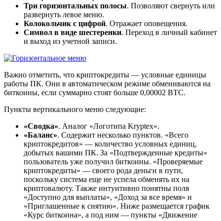
Три горизонтальных полосы
. Позволяют свернуть или
развернуть левое меню.
Колокольчик с цифрой
. Отражает оповещения.
Символ в виде шестеренки
. Переход в личный кабинет
и выход из учетной записи.
Важно отметить, что криптокредиты — условные единицы
работы ПК. Они в автоматическом режиме обмениваются на
биткоины, если суммарно стоят больше 0,00002 BTC.
Пункты вертикального меню следующие:
«Сводка»
. Аналог «Логотипа Kryptex».
«Баланс»
. Содержит несколько пунктов. «Всего
криптокредитов» — количество условных единиц,
добытых вашими ПК. За «Подтвержденные кредиты»
пользователь уже получил биткоины. «Проверяемые
криптокредиты» — своего рода деньги в пути,
поскольку система еще не успела обменять их на
криптовалюту. Также интуитивно понятны поля
«Доступно для выплаты», «Доход за все время» и
«Приглашенные к снятию». Ниже размещается график
«Курс биткоина», а под ним — пункты «Движение