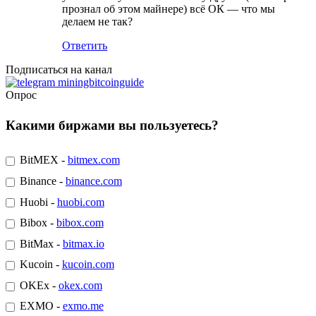
прознал об этом майнере) всё ОК — что мы
делаем не так?
Ответить
Подписаться на канал
Опрос
Какими биржами вы пользуетесь?
BitMEX -
bitmex.com
Binance -
binance.com
Huobi -
huobi.com
Bibox -
bibox.com
BitMax -
bitmax.io
Kucoin -
kucoin.com
OKEx -
okex.com
EXMO -
exmo.me