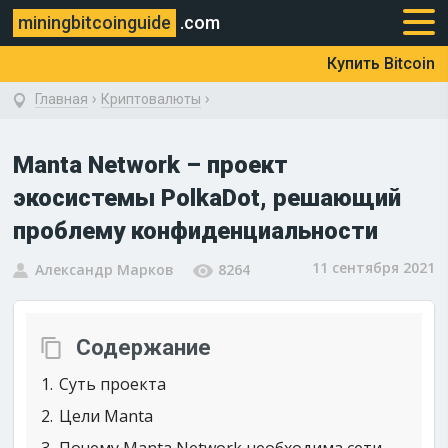
miningbitcoinguide
.com
Купить Bitcoin
›
›
Главная
Криптовалюты
Manta Network – проект
экосистемы PolkaDot, решающий
проблему конфиденциальности
11 сентября 2021
Александр Марков
8264
Содержание
1
Суть проекта
2
Цели Manta