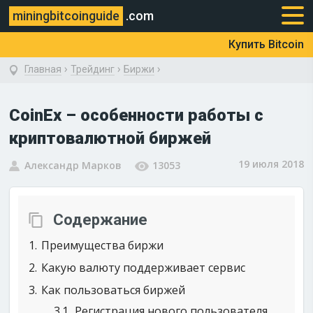
miningbitcoinguide
.com
Купить Bitcoin
›
›
›
Главная
Трейдинг
Биржи
CoinEx – особенности работы с
криптовалютной биржей
19 июля 2018
Александр Марков
13053
Содержание
1
Преимущества биржи
2
Какую валюту поддерживает сервис
3
Как пользоваться биржей
3.1
Регистрация нового пользователя