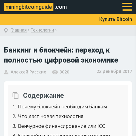
miningbitcoinguide
.com
Купить Bitcoin
›
›
Главная
Технологии
Банкинг и блокчейн: переход к
полностью цифровой экономике
22 декабря 2017
Алексей Русских
9020
Содержание
1
Почему блокчейн необходим банкам
2
Что даст новая технология
3
Венчурное финансирование или ICO
4
Блокчейн в ипотечном кредитовании