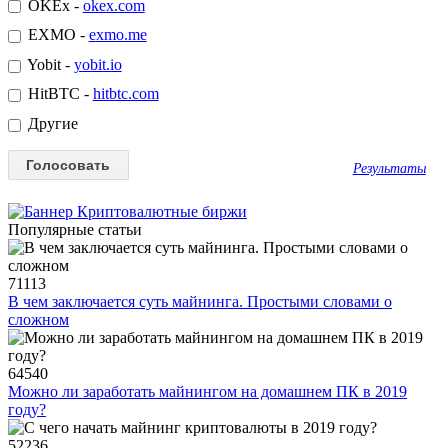
OKEx -
okex.com
EXMO -
exmo.me
Yobit -
yobit.io
HitBTC -
hitbtc.com
Другие
Результаты
Популярные статьи
71113
В чем заключается суть майнинга. Простыми словами о
сложном
64540
Можно ли заработать майнингом на домашнем ПК в 2019
году?
52236