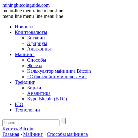
miningbitcoinguide
.com
menu-line
menu-line
menu-line
menu-line
menu-line
menu-line
Новости
Криптовалюты
Биткоин
Эфириум
Альткоины
Майнинг
Способы
Железо
Калькулятор майнинга Bitcoin
«С блокчейном и шлюзами»
Трейдинг
Биржи
Аналитика
Курс Bitcoin (BTC)
ICO
Технологии
Купить Bitcoin
Главная
›
Майнинг
›
Способы майнинга
›