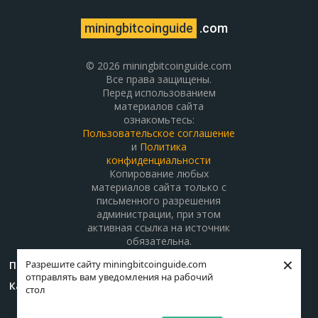
miningbitcoinguide
.com
© 2026 miningbitcoinguide.com
Все права защищены.
Перед использованием
материалов сайта
ознакомьтесь:
Пользовательское соглашение
и
Политика
конфиденциальности
Копирование любых
материалов сайта только с
письменного разрешения
администрации, при этом
активная ссылка на источник
обязательна.
×
Разрешите сайту miningbitcoinguide.com
Поддержать проект
О проекте
Контакты
отправлять вам уведомления на рабочий
Карта сайта
стол