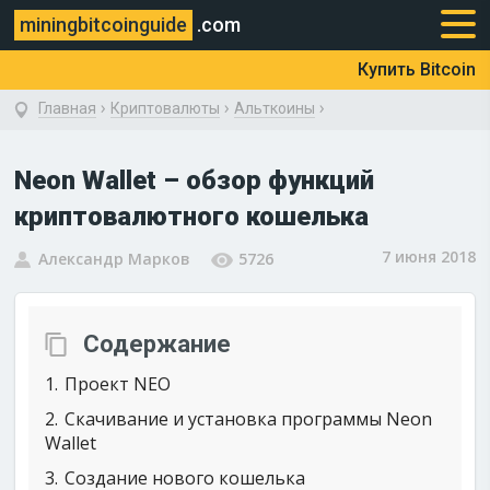
miningbitcoinguide
.com
Купить Bitcoin
›
›
›
Главная
Криптовалюты
Альткоины
Neon Wallet – обзор функций
криптовалютного кошелька
7 июня 2018
Александр Марков
5726
Содержание
1
Проект NEO
2
Скачивание и установка программы Neon
Wallet
3
Создание нового кошелька