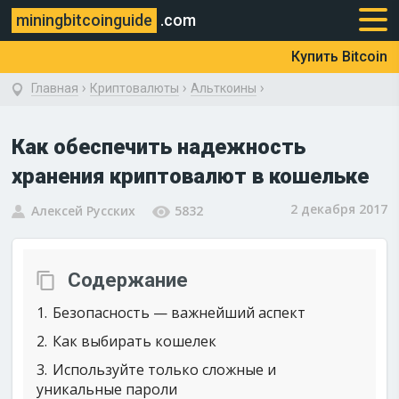
miningbitcoinguide
.com
Купить Bitcoin
›
›
›
Главная
Криптовалюты
Альткоины
Как обеспечить надежность
хранения криптовалют в кошельке
2 декабря 2017
Алексей Русских
5832
Содержание
1
Безопасность — важнейший аспект
2
Как выбирать кошелек
3
Используйте только сложные и
уникальные пароли