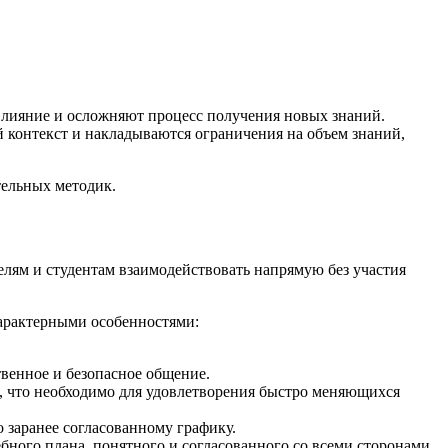
 влияние и осложняют процесс получения новых знаний.
й контекст и накладываются ограничения на объем знаний,
тельных методик.
лям и студентам взаимодействовать напрямую без участия
арактерными особенностями:
твенное и безопасное общение.
, что необходимо для удовлетворения быстро меняющихся
 заранее согласованному графику.
ого плана, понятного и согласованного со всеми сторонами.