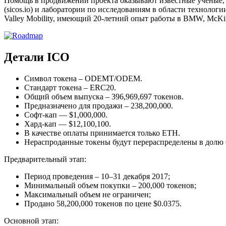
Помощь в продвижении проекта оказывают известные ученые, 
(sicos.io) и лаборатории по исследованиям в области техноло
Valley Mobility, имеющий 20-летний опыт работы в BMW, McKi
Детали ICO
Символ токена – ODEMT/ODEM.
Стандарт токена – ERC20.
Общий объем выпуска – 396,969,697 токенов.
Предназначено для продажи – 238,200,000.
Софт-кап — $1,000,000.
Хард-кап — $12,100,100.
В качестве оплаты принимается только ETH.
Нераспроданные токены будут перераспределены в дол
Предварительный этап:
Период проведения – 10
–
31 декабря 2017;
Минимальный объем покупки – 200,000 токенов;
Максимальный объем не ограничен;
Продано 58,200,000 токенов по цене $0.0375.
Основной этап: