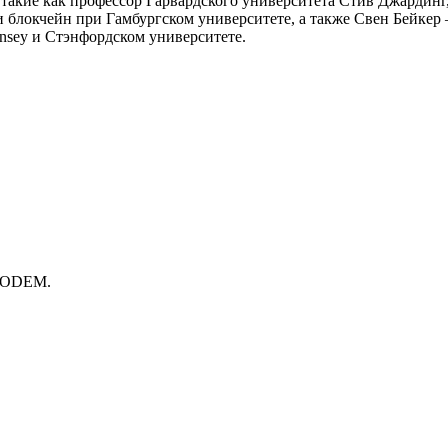
такие как профессор Гарвардского университета Стив Джардинг
гии блокчейн при Гамбургском университете, а также Свен Бейке
nsey и Стэнфордском университете.
ю ODEM.