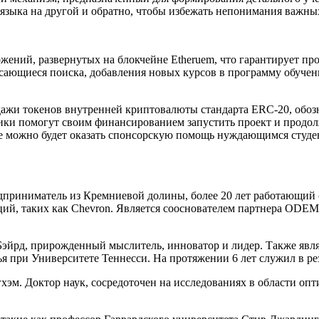
 языка на другой и обратно, чтобы избежать непонимания важны
ений, развернутых на блокчейне Etheruem, что гарантирует про
асающиеся поиска, добавления новых курсов в программу обучен
ажи токенов внутренней криптовалюты стандарта ERC-20, обо
ки помогут своим финансированием запустить проект и продолжи
можно будет оказать спонсорскую помощь нуждающимся студен
приниматель из Кремниевой долины, более 20 лет работающий
, таких как Chevron. Является сооснователем партнера ODEM в 
рд, прирожденный мыслитель, инноватор и лидер. Также являет
ья при Университете Теннесси. На протяжении 6 лет служил в р
эм. Доктор наук, сосредоточен на исследованиях в области оп