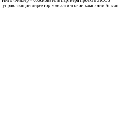
, Инго Фидлер – сооснователь партнера проекта SICOS
р – управляющий директор консалтинговой компании Silicon