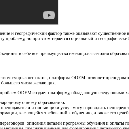
учение и географический фактор также оказывают существенное
ту проблему, но при этом теряется социальный и географически
ъединит в себе все преимущества имеющихся сегодня образова
ством смарт-контрактов, платформа ODEM позволит преподавате
ля большего числа желающих.
х проблем ODEM создает платформу, обладающую следующими х
ународному очному образованию.
, преподаватели и поставщики услуг могут проводить непосредс
мации, касающейся требований к обучению, а также его целей
переговоров, описания деталей программы обучения и оплаты по
механизм, предназначенный для формирования детального учебн