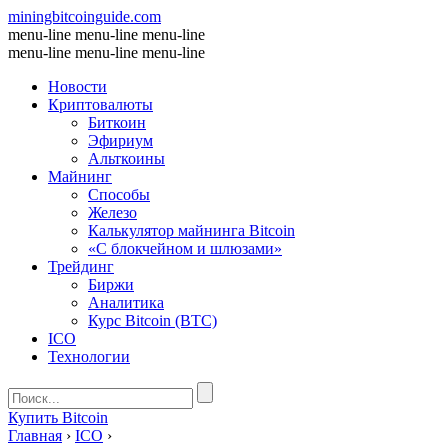
miningbitcoinguide
.com
menu-line
menu-line
menu-line
menu-line
menu-line
menu-line
Новости
Криптовалюты
Биткоин
Эфириум
Альткоины
Майнинг
Способы
Железо
Калькулятор майнинга Bitcoin
«С блокчейном и шлюзами»
Трейдинг
Биржи
Аналитика
Курс Bitcoin (BTC)
ICO
Технологии
Купить Bitcoin
Главная
›
ICO
›