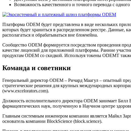
Возможность качественного и точного перевода с одного
Платформа ODEM будет представлена в виде нескольких прилож
которых будет храниться в распределенном реестре. Данные, к
располагаться и обрабатываться вне блокчейна.
Сообщество ODEM формируется посредством проведения прод
качестве лицензий для приложений платформы. Ранние участни
продуктам ODEM со скидкой. Используя токены ODEMT также 
Команда и советники
Генеральный директор ODEM – Ричард Маагул – опытный пред
стратегические решения для крупных международных корпораций
(www.excelorators.com).
Должность исполнительного директора ODEM занимает Билл Бэй
фармацевтических наук, полученную в Научном центре здоров
Главным системным инженером компании является Майкл Заргх
основатель компании BlockScience (block.science).