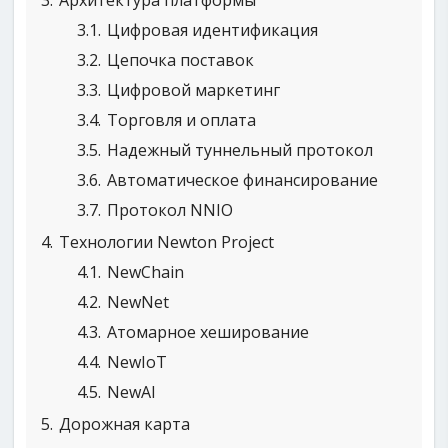
3
Архитектура платформы
3.1
Цифровая идентификация
3.2
Цепочка поставок
3.3
Цифровой маркетинг
3.4
Торговля и оплата
3.5
Надежный туннельный протокол
3.6
Автоматическое финансирование
3.7
Протокол NNIO
4
Технологии Newton Project
4.1
NewChain
4.2
NewNet
4.3
Атомарное хеширование
4.4
NewIoT
4.5
NewAI
5
Дорожная карта