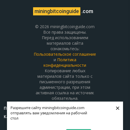
miningbitcoinguide
.com
© 2026 miningbitcoinguide.com
Все права защищены.
Перед использованием
материалов сайта
ознакомьтесь:
Пользовательское соглашение
и
Политика
конфиденциальности
Копирование любых
материалов сайта только с
письменного разрешения
администрации, при этом
активная ссылка на источник
обязательна.
×
Разрешите сайту miningbitcoinguide.com
Поддержать проект
О проекте
Контакты
отправлять вам уведомления на рабочий
Карта сайта
стол