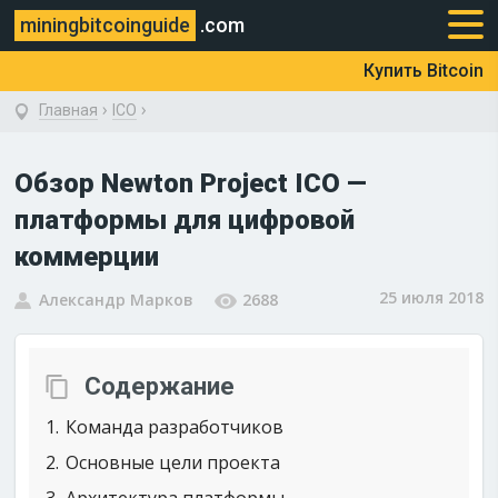
miningbitcoinguide
.com
Купить Bitcoin
›
›
Главная
ICO
Обзор Newton Project ICO —
платформы для цифровой
коммерции
25 июля 2018
Александр Марков
2688
Содержание
1
Команда разработчиков
2
Основные цели проекта