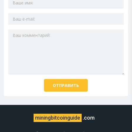
miningbitcoinguide
.com