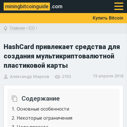
miningbitcoinguide
.com
Купить Bitcoin
›
›
Главная
ICO
HashCard привлекает средства для
создания мультикриптовалютной
пластиковой карты
19 апреля 2018
Александр Марков
2703
Содержание
1
Основные особенности
2
Некоторые ограничения