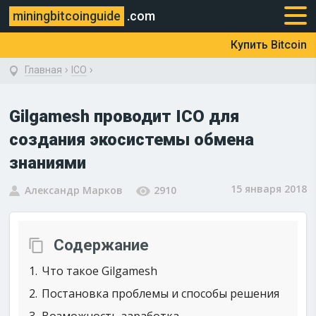
miningbitcoinguide
.com
Купить Bitcoin
›
›
Главная
ICO
Gilgamesh проводит ICO для
создания экосистемы обмена
знаниями
15 января 2018
Александр Марков
2910
Содержание
1
Что такое Gilgamesh
2
Постановка проблемы и способы решения