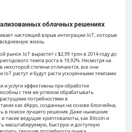
ализованных облачных решениях
ивает настоящий взрыв интеграции IoT, которые
овседневную жизнь.
й рынок IoT вырастет с $2,99 трлн в 2014 году до
еднегодового темпа роста в 19,92%. Несмотря на
в некоторой степени отличаются, все они
и IoT растут и будут расти ускоренными темпами.
 и услуги эффективны при обработке
особны с тем же успехом обрабатывать
 растущими потребностями в
таких как dApps, созданных на основе блокчейна,
ть в поиске лучшего решения. Даже нынешние
 такие ведущие криптовалюты, как Bitcoin и
ить масштабируемую, быструю и доступную
ворить текущие потребности рынка.