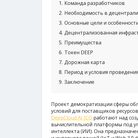
1
Команда разработчиков
2
Необходимость в децентрали
3
Основные цели и особенности 
4
Децентрализованная инфраст
5
Преимущества
6
Токен DEEP
7
Дорожная карта
8
Период и условия проведения 
9
Заключение
Проект демократизации сферы обл
условий для поставщиков ресурсо
DeepCloud AI ICO
работают над соз
вычислительной платформы под уп
интеллекта (ИИ). Она предназнач