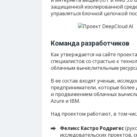
и интернета вещей (IoT и Web 3.0 
защищенной изолированной среде 
управляться блочной цепочкой по
Команда разработчиков
Как утверждается на сайте проекта
специалистов со страстью к техн
облачным вычислительным ресурс
В ее состав входят ученые, исслед
предприниматели, которые более 
и продвижением облачных вычисли
Azure и IBM.
Над проектом работают, в том чис
Феликс Кастро Родригес
(рук
исследовательских проектов, 