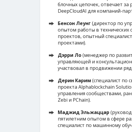
блочных цепочек, отвечает за
DeepCloudAI для компаний-парт
Бенсон Леунг
(директор по уп
опытом работы в технических 
проектов, опытный специалист
проектами).
Дэрри Ло
(менеджер по развит
управляющей и консультационно
участвовал в продвижении ряда 
Дерин Карим
(специалист по с
проекта Alphablockchain Solut
управления сообществами, ране
Zebi и PChain).
Маджид Эльжаццар
(руковод
пятилетним опытом в сфере ра
специалист по машинному обуч