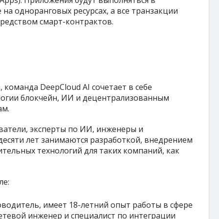
dApps). Приложения будут выполняться в
на одноранговых ресурсах, а все транзакции
средством смарт-контрактов.
, команда DeepCloud AI сочетает в себе
ологии блокчейн, ИИ и децентрализованным
ам.
ователи, эксперты по ИИ, инженеры и
десяти лет занимаются разработкой, внедрением
тельных технологий для таких компаний, как
ле:
оводитель, имеет 18-летний опыт работы в сфере
сетевой инженер и специалист по интеграции