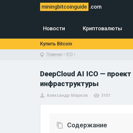
miningbitcoinguide
.com
Новости
Криптовалюты
Купить Bitcoin
›
›
Главная
ICO
DeepCloud AI ICO — проек
инфраструктуры
Александр Марков
3101
Содержание