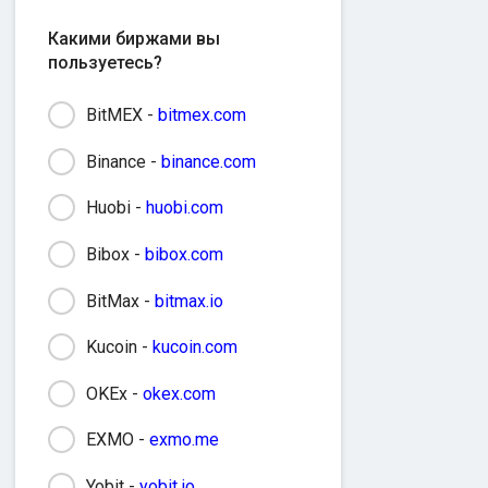
Какими биржами вы
пользуетесь?
BitMEX -
bitmex.com
Binance -
binance.com
Huobi -
huobi.com
Bibox -
bibox.com
BitMax -
bitmax.io
Kucoin -
kucoin.com
OKEx -
okex.com
EXMO -
exmo.me
Yobit -
yobit.io