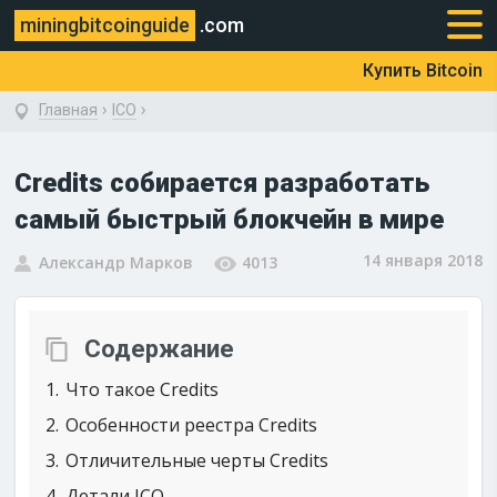
miningbitcoinguide
.com
Купить Bitcoin
›
›
Главная
ICO
Credits собирается разработать
самый быстрый блокчейн в мире
14 января 2018
Александр Марков
4013
Содержание
1
Что такое Credits
2
Особенности реестра Credits
3
Отличительные черты Credits
4
Детали ICO