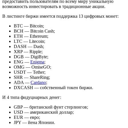
предоставить пользователям по всему миру уникальную
возможность инвестировать в традиционные акции.
В листинге биржи имеется поддержка 13 цифровых монет:
BTC — Bitcoin;
BCH — Bitcoin Cash;
ETH — Ethereum;
LTC — Litecoin;
DASH — Dash;
XRP — Ripple;
DGB — DigiByte;
ENG —
Enigma
;
OMG — OmiseGO;
USDT — Tether;
SHR — ShareRing;
ADA —
Cardano
;
DXCASH — собственный токен биржи.
И 4 типа фидуциарных денег:
GBP — британский фунт стерлингов;
USD — американский доллар;
EUR — евро;
JPY — йена Японии.