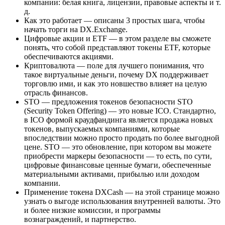
компании: белая книга, лицензии, правовые аспекты и т.
д.
Как это работает — описаны 3 простых шага, чтобы
начать торги на DX.Exchange.
Цифровые акции и ETF — в этом разделе вы сможете
понять, что собой представляют токены ETF, которые
обеспечиваются акциями.
Криптовалюта — поле для лучшего понимания, что
такое виртуальные деньги, почему DX поддерживает
торговлю ими, и как это новшество влияет на целую
отрасль финансов.
STO — предложения токенов безопасности STO
(Security Token Offering) — это новые ICO. Стандартно,
в ICO формой краудфандинга является продажа новых
токенов, выпускаемых компаниями, которые
впоследствии можно просто продать по более выгодной
цене. STO — это обновление, при котором вы можете
приобрести маркеры безопасности — то есть, по сути,
цифровые финансовые ценные бумаги, обеспеченные
материальными активами, прибылью или доходом
компании.
Применение токена DXCash — на этой странице можно
узнать о выгоде использования внутренней валюты. Это
и более низкие комиссии, и программы
вознаграждений, и партнерство.