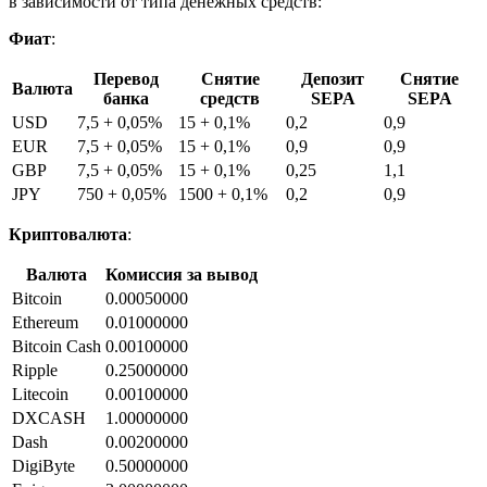
в зависимости от типа денежных средств:
Фиат
:
Перевод
Снятие
Депозит
Снятие
Валюта
банка
средств
SEPA
SEPA
USD
7,5 + 0,05%
15 + 0,1%
0,2
0,9
EUR
7,5 + 0,05%
15 + 0,1%
0,9
0,9
GBP
7,5 + 0,05%
15 + 0,1%
0,25
1,1
JPY
750 + 0,05%
1500 + 0,1%
0,2
0,9
Криптовалюта
:
Валюта
Комиссия за вывод
Bitcoin
0.00050000
Ethereum
0.01000000
Bitcoin Cash
0.00100000
Ripple
0.25000000
Litecoin
0.00100000
DXCASH
1.00000000
Dash
0.00200000
DigiByte
0.50000000