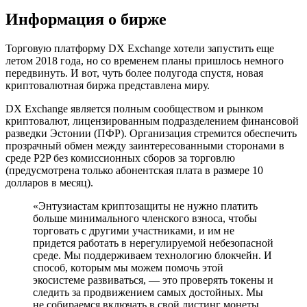
Информация о бирже
Торговую платформу DX Exchange хотели запустить еще
летом 2018 года, но со временем планы пришлось немного
передвинуть. И вот, чуть более полугода спустя, новая
криптовалютная биржа представлена миру.
DX Exchange является полным сообществом и рынком
криптовалют, лицензированным подразделением финансовой
разведки Эстонии (ПФР). Организация стремится обеспечить
прозрачный обмен между заинтересованными сторонами в
среде P2P без комиссионных сборов за торговлю
(предусмотрена только абонентская плата в размере 10
долларов в месяц).
«Энтузиастам криптозащиты не нужно платить
больше минимального членского взноса, чтобы
торговать с другими участниками, и им не
придется работать в нерегулируемой небезопасной
среде. Мы поддерживаем технологию блокчейн. И
способ, которым мы можем помочь этой
экосистеме развиваться, — это проверять токены и
следить за продвижением самых достойных. Мы
не собираемся включать в свой листинг монеты