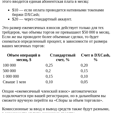
этого вводится единая абонентская плата в месяц:
$10 — если оплата проводится нативными токенами
биржи DXCash;
$20 — через стандартный аккаунт.
Это размер ежемесячных взносов действует только для тех
трейдеров, чьи объемы торгов не превышают $50 000 в месяц.
Если же вы проводите более объемные сделки, то будет
сниматься определенный процент, в зависимости от размера
ваших месячных торгов:
Объем операций в
Стандартный
Счет в DXCash,
месяц, $
счет, %
%
100 000
0,25
0,20
500 000
0,2
0,15
1 000 000
0,15
0,10
Свыше 1 млн
0,10
0,05
Опция «ежемесячный членский взнос» автоматически
подключается при вашей регистрации, но в дальнейшем вы
сможете вручную перейти на «Сборы за объем торговли».
Комиссионные за ввод и вывод средств также будут разными,