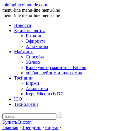
miningbitcoinguide
.com
menu-line
menu-line
menu-line
menu-line
menu-line
menu-line
Новости
Криптовалюты
Биткоин
Эфириум
Альткоины
Майнинг
Способы
Железо
Калькулятор майнинга Bitcoin
«С блокчейном и шлюзами»
Трейдинг
Биржи
Аналитика
Курс Bitcoin (BTC)
ICO
Технологии
Купить Bitcoin
Главная
›
Трейдинг
›
Биржи
›