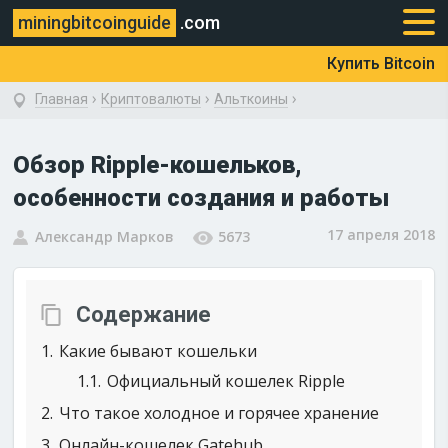
miningbitcoinguide
.com
Купить Bitcoin
›
›
›
Главная
Криптовалюты
Альткоины
Обзор Ripple-кошельков,
особенности создания и работы
17 апреля 2018
Александр Марков
5673
Содержание
1
Какие бывают кошельки
1.1
Официальный кошелек Ripple
2
Что такое холодное и горячее хранение
3
Онлайн-кошелек Gatehub