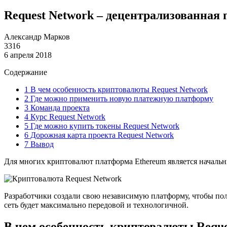
Request Network – децентрализованная
Александр Марков
3316
6 апреля 2018
Содержание
1
В чем особенность криптовалюты Request Network
2
Где можно применить новую платежную платформу
3
Команда проекта
4
Курс Request Network
5
Где можно купить токены Request Network
6
Дорожная карта проекта Request Network
7
Вывод
Для многих криптовалют платформа Ethereum является началь
Разработчики создали свою независимую платформу, чтобы по
сеть будет максимально передовой и технологичной.
В чем особенность криптовалюты Reque