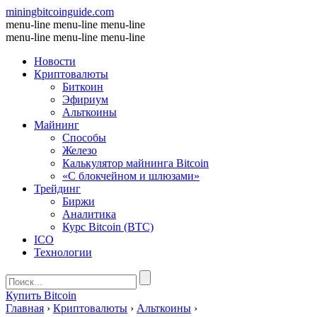
miningbitcoinguide
.com
menu-line
menu-line
menu-line
menu-line
menu-line
menu-line
Новости
Криптовалюты
Биткоин
Эфириум
Альткоины
Майнинг
Способы
Железо
Калькулятор майнинга Bitcoin
«С блокчейном и шлюзами»
Трейдинг
Биржи
Аналитика
Курс Bitcoin (BTC)
ICO
Технологии
Купить Bitcoin
Главная
›
Криптовалюты
›
Альткоины
›