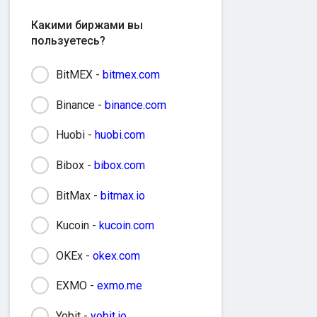
Какими биржами вы
пользуетесь?
BitMEX -
bitmex.com
Binance -
binance.com
Huobi -
huobi.com
Bibox -
bibox.com
BitMax -
bitmax.io
Kucoin -
kucoin.com
OKEx -
okex.com
EXMO -
exmo.me
Yobit -
yobit.io