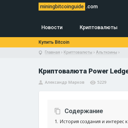
miningbitcoinguide
.com
Новости
Криптовалюты
Купить Bitcoin
›
›
›
Главная
Криптовалюты
Альткоины
Криптовалюта Power Ledge
Александр Марков
5229
Содержание
1
История создания и интерес к