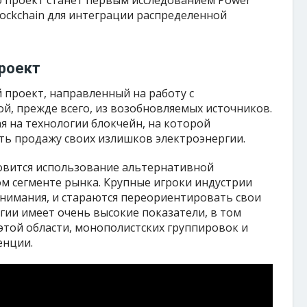
о проект станет первым исследованием Power
lockchain для интеграции распределенной
роект
 проект, направленный на работу с
ой, прежде всего, из возобновляемых источников.
я на технологии блокчейн, на которой
ть продажу своих излишков электроэнергии.
новится использование альтернативной
ом сегменте рынка. Крупные игроки индустрии
внимания, и стараются переориентировать свои
ии имеет очень высокие показатели, в том
 этой области, монополистских группировок и
енции.