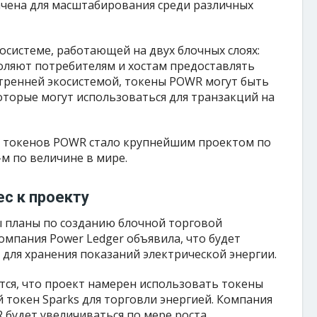
ачена для масштабирования среди различных
осистеме, работающей на двух блочных слоях:
оляют потребителям и хостам предоставлять
тренней экосистемой, токены POWR могут быть
оторые могут использоваться для транзакций на
 токенов POWR стало крупнейшим проектом по
м по величине в мире.
ес к проекту
ны планы по созданию блочной торговой
омпания Power Ledger объявила, что будет
 для хранения показаний электрической энергии.
ится, что проект намерен использовать токены
 токен Sparks для торговли энергией. Компания
R будет увеличиваться по мере роста