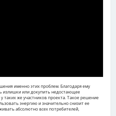
ешения именно этих проблем. Благодаря ему
 излишки или докупить недостающее
 у таких же участников проекта. Такое решение
льзовать энергию и значительно снизит ее
живать абсолютно всех потребителей,