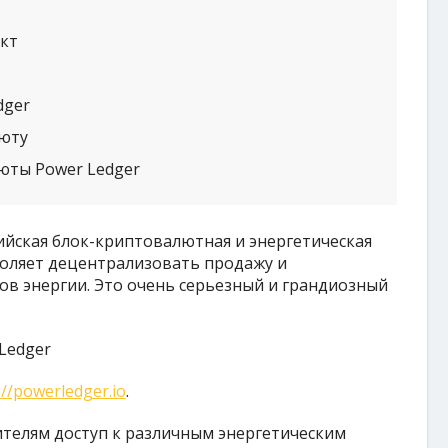
кт
dger
юту
юты Power Ledger
лийская блок-криптовалютная и энергетическая
воляет децентрализовать продажу и
в энергии. Это очень серьезный и грандиозный
://powerledger.io
.
телям доступ к различным энергетическим