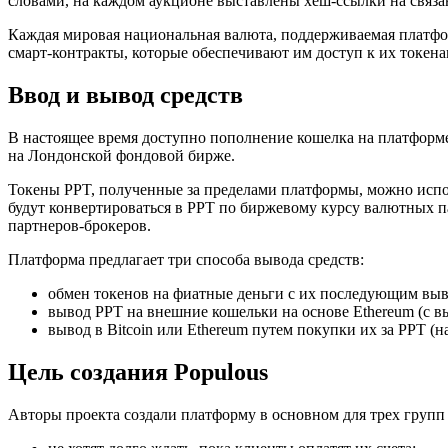
словами, на каждом аукционе выставлены хеш-ссылки на связа
Каждая мировая национальная валюта, поддерживаемая платфо
смарт-контракты, которые обеспечивают им доступ к их токена
Ввод и вывод средств
В настоящее время доступно пополнение кошелка на платформ
на Лондонской фондовой бирже.
Токены PPT, полученные за пределами платформы, можно исполь
будут конвертироваться в PPT по биржевому курсу валютных
партнеров-брокеров.
Платформа предлагает три способа вывода средств:
обмен токенов на фиатные деньги с их последующим выво
вывод PPT на внешние кошельки на основе Ethereum (с в
вывод в Bitcoin или Ethereum путем покупки их за PPT 
Цель создания Populous
Авторы проекта создали платформу в основном для трех групп 