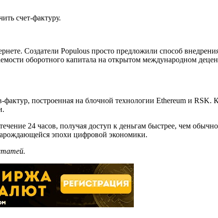
ить счет-фактуру.
ернете. Создатели Populous просто предложили способ внедрения
аемости оборотного капитала на открытом международном деце
в-фактур, построенная на блочной технологии Ethereum и RSK.
и.
 течение 24 часов, получая доступ к деньгам быстрее, чем обыч
 зарождающейся эпохи цифровой экономики.
 статей.