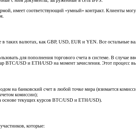
нные с ним документы, загруженные в сеть IPFS.
рмой, имеет соответствующий «умный» контракт. Клиенты могут
м.
е в таких валютах, как GBP, USD, EUR и YEN. Все остальные в
зовать для пополнения торгового счета в системе. В случае вв
 пар BTC/USD и ETH/USD на момент зачисления. Этот процесс 
дом на банковский счет в любой точке мира (взимается комисси
ычетом комиссии);
(на основе текущих курсов BTC/USD и ETH/USD).
участников, которые: