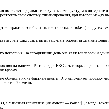
рая позволяет продавать и покупать счета-фактуры в интернете
ерестроить свою систему финансирования, при которой между в
т-контрактов, «стабильных токенов» (stable tokens) и других т
вать счета-фактуры, а затем выкупать токены за фиатные деньги
о поколения. На сегодняшний день она является первой и един
нов под названием PPT (стандарт ERC 20), которые привязаны к
платформу.
атем обменять их на фиатные деньги. Это напоминает продажу ч
хнологии блокчейн.
,39, а рыночная капитализация монеты — более $1,7 млрд. Токе
к: