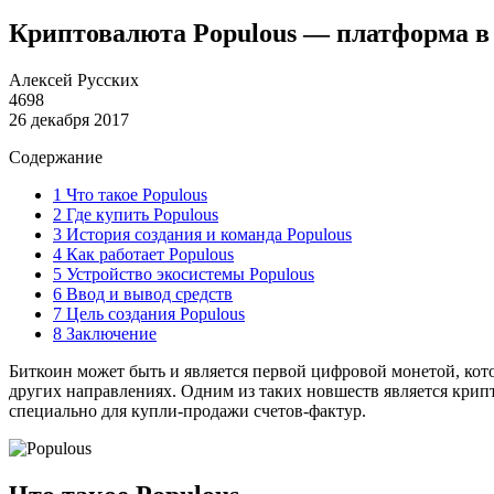
Криптовалюта Populous — платформа в
Алексей Русских
4698
26 декабря 2017
Содержание
1
Что такое Populous
2
Где купить Populous
3
История создания и команда Populous
4
Как работает Populous
5
Устройство экосистемы Populous
6
Ввод и вывод средств
7
Цель создания Populous
8
Заключение
Биткоин может быть и является первой цифровой монетой, кот
других направлениях. Одним из таких новшеств является крипт
специально для купли-продажи счетов-фактур.