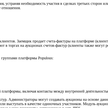
я, устраняя необходимость участия в сделках третьих сторон и
е отношения.
лиентов. Заемщик продает счета-фактуры на платформе (клиенты
ют в торгах на аукционах счетов-фактур (клиенты также могут р
 группами платформы Populous:
ей платформы, включая контакты между внутренней деятельност
тур. Администраторы могут создавать аукционы на основе дан
или выступать в качестве одиночных участников. Модуль аукци