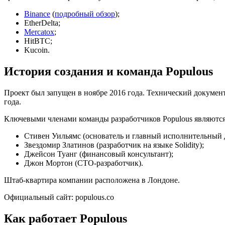
Binance
(
подробный обзор
);
EtherDelta;
Mercatox
;
HitBTC;
Kucoin.
История создания и команда Populous
Проект был запущен в ноябре 2016 года. Технический документ
года.
Ключевыми членами команды разработчиков Populous являются
Стивен Уильямс (основатель и главный исполнительный 
Звездомир Златинов (разработчик на языке Solidity);
Джейсон Туанг (финансовый консультант);
Джон Мортон (CTO-разработчик).
Штаб-квартира компании расположена в Лондоне.
Официальный сайт: populous.co
Как работает Populous