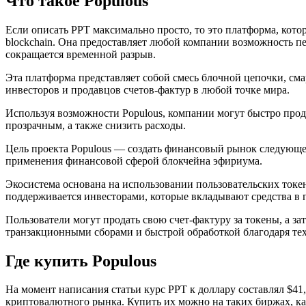
Что такое Populous
Если описать PPT максимально просто, то это платформа, кото
blockchain. Она предоставляет любой компании возможность п
сокращается временной разрыв.
Эта платформа представляет собой смесь блочной цепочки, смар
инвесторов и продавцов счетов-фактур в любой точке мира.
Используя возможности Populous, компании могут быстро прода
прозрачным, а также снизить расходы.
Цель проекта Populous — создать финансовый рынок следующег
применения финансовой сферой блокчейна эфириума.
Экосистема основана на использовании пользовательских токе
поддерживается инвесторами, которые вкладывают средства в 
Пользователи могут продать свою счет-фактуру за токены, а з
транзакционными сборами и быстрой обработкой благодаря те
Где купить Populous
На момент написания статьи курс PPT к доллару составлял $41
криптовалютного рынка. Купить их можно на таких биржах, ка