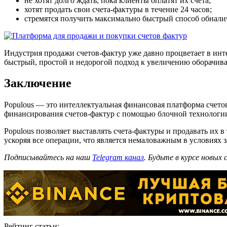
не хотят долго ждать, пока клиенты оплатят их счета;
хотят продать свои счета-фактуры в течение 24 часов;
стремятся получить максимально быстрый способ обналич
Индустрия продажи счетов-фактур уже давно процветает в инт
быстрый, простой и недорогой подход к увеличению оборачив
Заключение
Populous — это интеллектуальная финансовая платформа счето
финансирования счетов-фактур с помощью блочной технологи
Populous позволяет выставлять счета-фактуры и продавать их в
ускоряя все операции, что является немаловажным в условиях
Подписывайтесь на наш
Telegram канал
. Будьте в курсе новых
Рейтинг статьи: