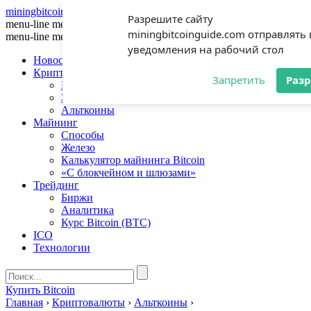
miningbitcoinguide
.com
Разрешите сайту
menu-line
menu-line
menu-line
miningbitcoinguide.com отправлять
menu-line
menu-line
menu-line
уведомления на рабочий стол
Новости
Криптовалюты
Запретить
Раз
Биткоин
Эфириум
Альткоины
Майнинг
Способы
Железо
Калькулятор майнинга Bitcoin
«С блокчейном и шлюзами»
Трейдинг
Биржи
Аналитика
Курс Bitcoin (BTC)
ICO
Технологии
Купить Bitcoin
Главная
›
Криптовалюты
›
Альткоины
›