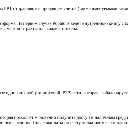
кены PPT отправляются продавцам счетов (также именуемыми за
тформы. В первом случае Populous ведет внутреннюю книгу с б
е смарт-контракты для каждого токена.
зе одноранговой (пиринговой, P2P) сети, которая глобализирует
оторая позволяет мгновенно получить доступ к наличным сред
личные средства. После выплаты по счету должником его покупа