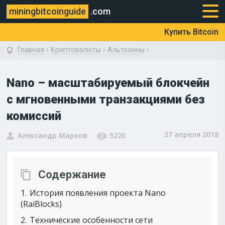
miningbitcoinguide
.com
Купить Bitcoin
›
›
›
Главная
Криптовалюты
Альткоины
Nano – масштабируемый блокчейн
с мгновенными транзакциями без
комиссий
27 апреля 2018
Александр Марков
5220
Содержание
1
История появления проекта Nano
(RaiBlocks)
2
Технические особенности сети