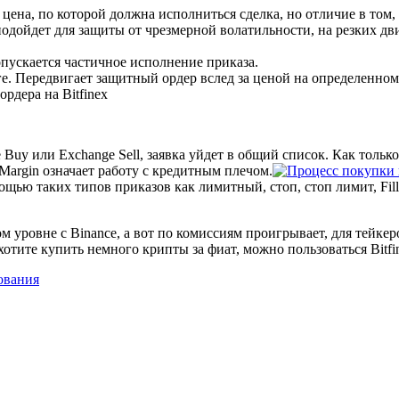
цена, по которой должна исполниться сделка, но отличие в том, 
подойдет для защиты от чрезмерной волатильности, на резких д
опускается частичное исполнение приказа.
е. Передвигает защитный ордер вслед за ценой на определенном 
Buy или Exchange Sell, заявка уйдет в общий список. Как тольк
Margin означает работу с кредитным плечом.
таких типов приказов как лимитный, стоп, стоп лимит, Fill or 
м уровне с Binance, а вот по комиссиям проигрывает, для тейке
отите купить немного крипты за фиат, можно пользоваться Bitfi
ования