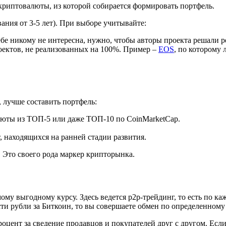
криптовалюты, из которой собирается формировать портфель.
ния от 3-5 лет). При выборе учитывайте:
бе никому не интересна, нужно, чтобы авторы проекта решали 
оектов, не реализованных на 100%. Пример –
EOS
, по которому 
 лучше составить портфель:
юты из ТОП-5 или даже ТОП-10 по CoinMarketCap.
 находящихся на ранней стадии развития.
 Это своего рода маркер крипторынка.
у выгодному курсу. Здесь ведется р2р-трейдинг, то есть по каж
сти рубли за Биткоин, то вы совершаете обмен по определенному 
оцент за сведение продавцов и покупателей друг с другом. Есл