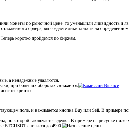
или монеты по рыночной цене, то уменьшили ликвидность и явл
и отложенного ордера, вы создаете ликвидность на определенном
 Теперь коротко пройдемся по биржам.
вые, а ненадежные удаляются.
елки, при больших оборотах снижается.
висит от крипты.
тствующем поле, и нажимается кнопка Buy или Sell. В примере п
ена, по которой заключается сделка. В примере на рисунке ниже
курс ВТСUSDT снизится до 4900.