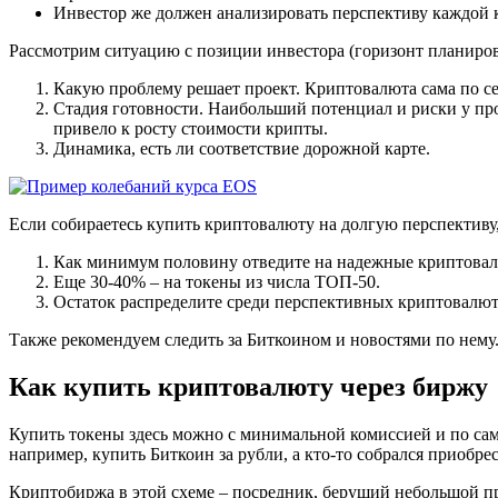
Инвестор же должен анализировать перспективу каждой 
Рассмотрим ситуацию с позиции инвестора (горизонт планирова
Какую проблему решает проект. Криптовалюта сама по се
Стадия готовности. Наибольший потенциал и риски у пр
привело к росту стоимости крипты.
Динамика, есть ли соответствие дорожной карте.
Если собираетесь купить криптовалюту на долгую перспективу,
Как минимум половину отведите на надежные криптовал
Еще 30-40% – на токены из числа ТОП-50.
Остаток распределите среди перспективных криптовалют,
Также рекомендуем следить за Биткоином и новостями по нему.
Как купить криптовалюту через биржу
Купить токены здесь можно с минимальной комиссией и по самом
например, купить Биткоин за рубли, а кто-то собрался приобре
Криптобиржа в этой схеме – посредник, берущий небольшой пр