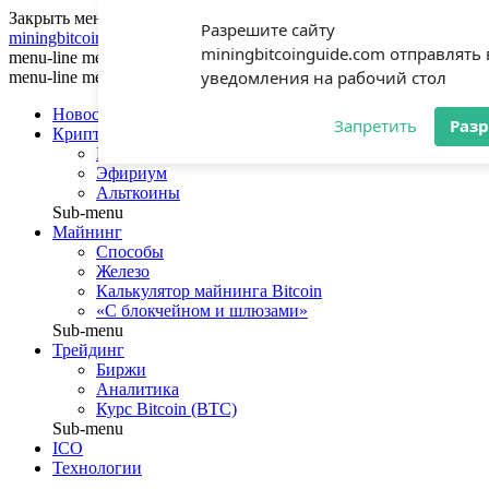
Закрыть меню
Разрешите сайту
miningbitcoinguide
.com
miningbitcoinguide.com отправлять
menu-line
menu-line
menu-line
уведомления на рабочий стол
menu-line
menu-line
menu-line
Новости
Запретить
Раз
Криптовалюты
Биткоин
Эфириум
Альткоины
Sub-menu
Майнинг
Способы
Железо
Калькулятор майнинга Bitcoin
«С блокчейном и шлюзами»
Sub-menu
Трейдинг
Биржи
Аналитика
Курс Bitcoin (BTC)
Sub-menu
ICO
Технологии