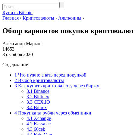
Купить Bitcoin
Главная
›
Криптовалюты
›
Альткоины
›
Обзор вариантов покупки криптовалют
Александр Марков
14653
8 октября 2020
Содержание
1
Что нужно знать перед покупкой
2
Выбор криптовалюты
3
Как купить криптовалюту через биржу
3.1
Binance
3.2
Bitfinex
3.3
CEX.IO
3.4
Bittrex
4
Покупка за рубли через обменники
4.1
Xchange
4.2
Kassa.cc
4.3
60cek
4.4
BaksMan