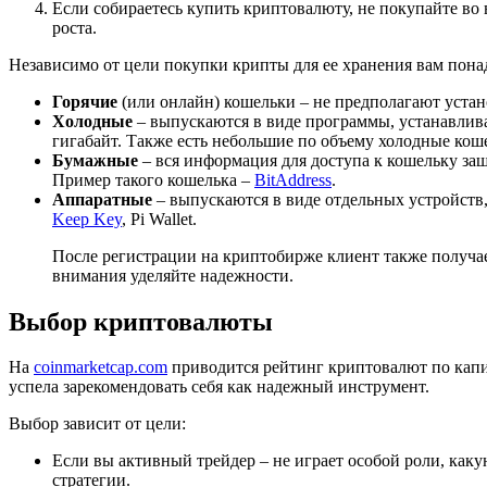
Если собираетесь купить криптовалюту, не покупайте во 
роста.
Независимо от цели покупки крипты для ее хранения вам понад
Горячие
(или онлайн) кошельки – не предполагают уста
Холодные
– выпускаются в виде программы, устанавлива
гигабайт. Также есть небольшие по объему холодные кош
Бумажные
– вся информация для доступа к кошельку заш
Пример такого кошелька –
BitAddress
.
Аппаратные
– выпускаются в виде отдельных устройств
Keep Key
, Pi Wallet.
После регистрации на криптобирже клиент также получает
внимания уделяйте надежности.
Выбор криптовалюты
На
coinmarketcap.com
приводится рейтинг криптовалют по капи
успела зарекомендовать себя как надежный инструмент.
Выбор зависит от цели:
Если вы активный трейдер – не играет особой роли, каку
стратегии.