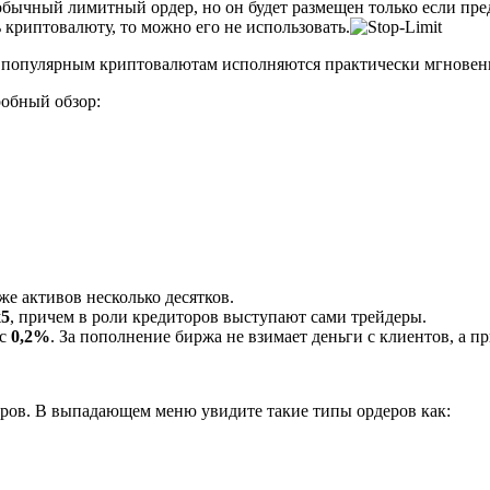
обычный лимитный ордер, но он будет размещен только если пре
ь криптовалюту, то можно его не использовать.
по популярным криптовалютам исполняются практически мгновен
робный обзор:
е активов несколько десятков.
x5
, причем в роли кредиторов выступают сами трейдеры.
 с
0,2%
. За пополнение биржа не взимает деньги с клиентов, а 
деров. В выпадающем меню увидите такие типы ордеров как: