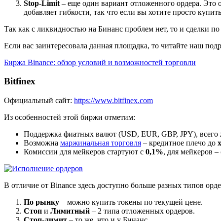
Stop-Limit –
еще один вариант отложенного ордера. Это 
добавляет гибкости, так что если вы хотите просто купит
Так как с ликвидностью на Бинанс проблем нет, то и сделки 
Если вас заинтересовала данная площадка, то читайте наш под
Биржа Binance: обзор условий и возможностей торговли
Bitfinex
Официальный сайт:
https://www.bitfinex.com
Из особенностей этой биржи отметим:
Поддержка фиатных валют (USD, EUR, GBP, JPY), всего ж
Возможна
маржинальная торговля
– кредитное плечо до
Комиссии для мейкеров стартуют с
0,1%
, для мейкеров –
В отличие от Binance здесь доступно больше разных типов ор
По рынку
– можно купить токены по текущей цене.
Стоп
и
Лимитный
– 2 типа отложенных ордеров.
Стоп-лимит
– то же, что и у Бинанс.