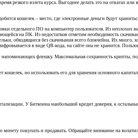
время резкого взлета курса. Выгоднее делать это на откатах ил
обится кошелек – место, где электронные деньги будут хранить
новки отдельного ПО на компьютер пользователя. Из неплохих 
ющейся на ПК. Из недостатков отметим необходимость скачивани
ельки, обходящиеся без скачивания всего блокчейна. Их много, 
ифровывается в виде QR-кода, на сайте она не хранится. Пользов
, напоминающих флешку. Максимальная сохранность крипты, по
 кошелек, но использовать его для хранения основного капитал
тализации. У Биткоина наибольший кредит доверия, к остальным
ю монету покупать и продавать. Обращайте внимание на волатил