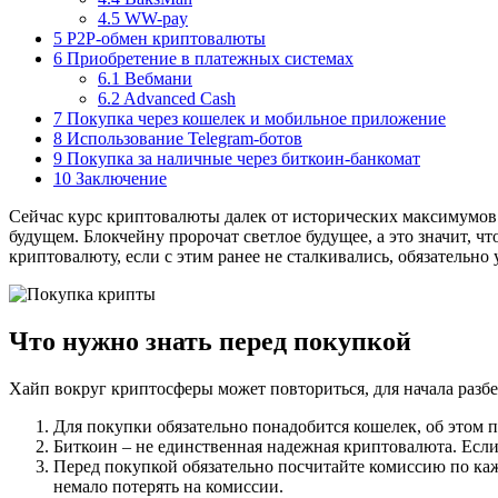
4.5
WW-pay
5
P2P-обмен криптовалюты
6
Приобретение в платежных системах
6.1
Вебмани
6.2
Advanced Cash
7
Покупка через кошелек и мобильное приложение
8
Использование Telegram-ботов
9
Покупка за наличные через биткоин-банкомат
10
Заключение
Сейчас курс криптовалюты далек от исторических максимумов.
будущем. Блокчейну пророчат светлое будущее, а это значит, 
криптовалюту, если с этим ранее не сталкивались, обязательно
Что нужно знать перед покупкой
Хайп вокруг криптосферы может повториться, для начала разбе
Для покупки обязательно понадобится кошелек, об этом 
Биткоин – не единственная надежная криптовалюта. Если 
Перед покупкой обязательно посчитайте комиссию по каж
немало потерять на комиссии.