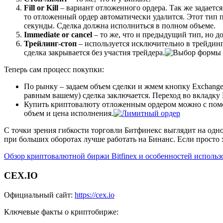
Fill or Kill
– вариант отложенного ордера. Так же задается 
то отложенный ордер автоматически удалится. Этот тип 
секунды. Сделка должна исполниться в полном объеме.
Immediate or cancel
– то же, что и предыдущий тип, но д
Трейлинг-стоп
– используется исключительно в трейдинг
сделка закрывается без участия трейдера.
Теперь сам процесс покупки:
По рынку – задаем объем сделки и жмем кнопку Exchange 
равным вашему) сделка заключается. Переход во вкладку 
Купить криптовалюту отложенным ордером можно с помощью 
объем и цена исполнения.
С точки зрения гибкости торговли Битфинекс выглядит на одно
при больших оборотах лучше работать на Бинанс. Если просто х
Обзор криптовалютной биржи Bitfinex и особенностей использ
CEX.IO
Официальный сайт:
https://cex.io
Ключевые факты о криптобирже: