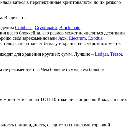
и вкладываться в перспективные криптовалюты до их резкого
ся. Выделяют:
выделим
Coinbase
,
Cryptonator
,
Blockchain
.
я всего блокчейна, его размер может исчисляться десятками
хорошо себя зарекомендовали
Jaxx
,
Electrum
,
Exodus
.
атель распечатывает бумагу и хранит ее в укромном месте.
дходят для хранения крупных сумм. Лучшие –
Ledger
,
Trezor
,
а не рекомендуется. Чем больше сумма, тем больше
 монетам из числа ТОП-10 тоже нет вопросов. Каждая из них
ьность и ликвидность, следите за сигналами торговой