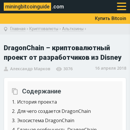
miningbitcoinguide
.com
Купить Bitcoin
›
›
›
Главная
Криптовалюты
Альткоины
DragonChain – криптовалютный
проект от разработчиков из Disney
16 апреля 2018
Александр Марков
3076
Содержание
1
История проекта
2
Для чего создается DragonChain
3
Экосистема DragonChain
4
Главная особенность DragonChain