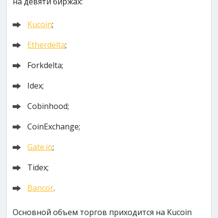
на девяти биржах:
Kucoin
;
Etherdelta
;
Forkdelta;
Idex;
Cobinhood;
CoinExchange;
Gate.io
;
Tidex;
Bancor
.
Основной объем торгов приходится на Kucoin