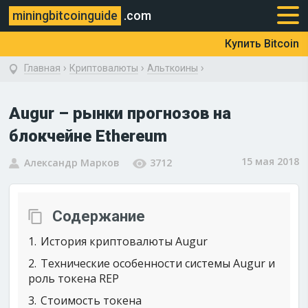
miningbitcoinguide
.com
Купить Bitcoin
›
›
›
Главная
Криптовалюты
Альткоины
Augur – рынки прогнозов на
блокчейне Ethereum
15 мая 2018
Александр Марков
3712
Содержание
1
История криптовалюты Augur
2
Технические особенности системы Augur и
роль токена REP
3
Стоимость токена