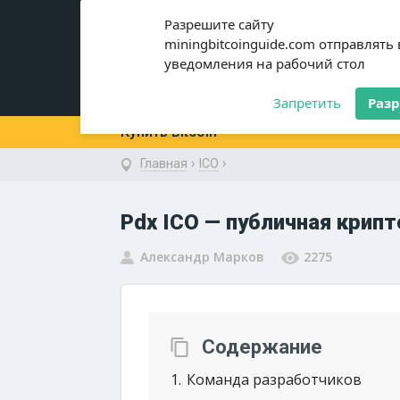
miningbitcoinguide
.com
Разрешите сайту
miningbitcoinguide.com отправлять
уведомления на рабочий стол
Новости
Криптовалюты
Запретить
Раз
Купить Bitcoin
›
›
Главная
ICO
Pdx ICO — публичная крип
Александр Марков
2275
Содержание
1
Команда разработчиков