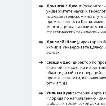
Дзьянганг Джанг
(основатель
университете науки и технолог
исследовательском институте 
промышленности Китая, имеет 
многонациональными компаниям
стратегических технических ин
Донгмей Шанг
(директор по б
химии в Университете Цзянсу, 
офисах).
Сюэцин Цао
(директор по прод
блочной технологии и криптова
области дизайна и операций с
промышленности, включая эле
сети и т. д.).
Уильям Хуанг
(старший архите
Флорида по направлению «инж
в области технической архитек