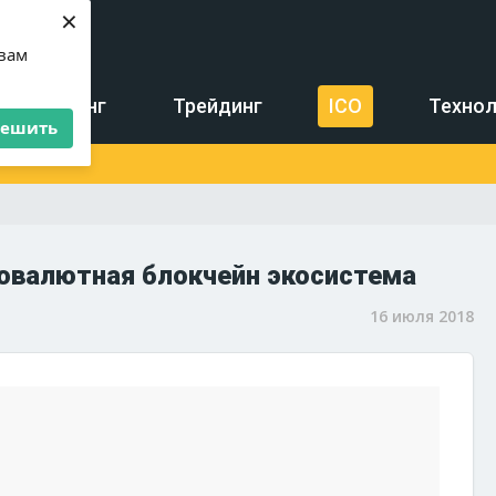
×
 вам
Майнинг
Трейдинг
ICO
Технол
решить
товалютная блокчейн экосистема
16 июля 2018