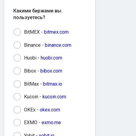
Какими биржами вы
пользуетесь?
BitMEX -
bitmex.com
Binance -
binance.com
Huobi -
huobi.com
Bibox -
bibox.com
BitMax -
bitmax.io
Kucoin -
kucoin.com
OKEx -
okex.com
EXMO -
exmo.me
Yobit -
yobit.io