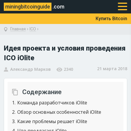
miningbitcoinguide
.com
Купить Bitcoin
›
›
Главная
ICO
Идея проекта и условия проведения
ICO iOlite
21 марта 2018
Александр Марков
2340
Содержание
1
Команда разработчиков iOlite
2
Обзор основных особенностей iOlite
3
Какие проблемы решает iOlite
4
Что предлагает iOlite