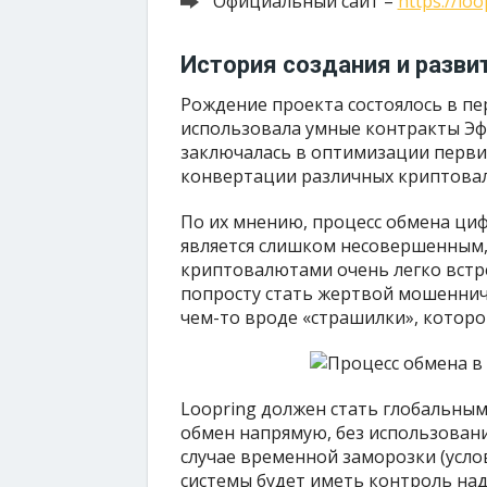
Официальный сайт –
https://loo
История создания и разви
Рождение проекта состоялось в пе
использовала умные контракты Эф
заключалась в оптимизации перви
конвертации различных криптова
По их мнению, процесс обмена ци
является слишком несовершенным,
криптовалютами очень легко встр
попросту стать жертвой мошеннич
чем-то вроде «страшилки», которо
Loopring должен стать глобальны
обмен напрямую, без использован
случае временной заморозки (усло
системы будет иметь контроль над