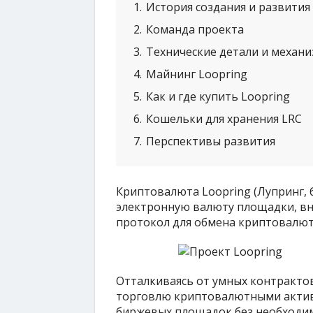
1
История создания и развития
2
Команда проекта
3
Технические детали и механи
4
Майнинг Loopring
5
Как и где купить Loopring
6
Кошельки для хранения LRC
7
Перспективы развития
Криптовалюта Loopring (Лупринг, 
электронную валюту площадки, в
протокол для обмена криптовалют
Отталкиваясь от умных контракто
торговлю криптовалютными актив
биржевых площадок без необходим