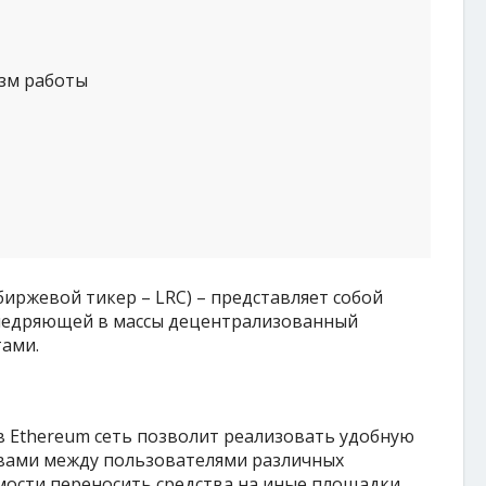
зм работы
биржевой тикер – LRC) – представляет собой
недряющей в массы децентрализованный
ами.
в Ethereum сеть позволит реализовать удобную
ами между пользователями различных
ости переносить средства на иные площадки,