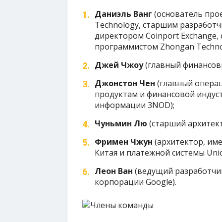
Даниэль Ванг
(основатель про
Technology, старшим разработч
директором Coinport Exchange,
программистом Zhongan Techno
Джей Чжоу
(главный финансовы
Джонстон Чен
(главный операц
продуктам и финансовой индуст
информации 3NOD);
Чуньмин Лю
(старший архитект
Фримен Чжун
(архитектор, им
Китая и платежной системы Unio
Леон Ван
(ведущий разработчик
корпорации Google).