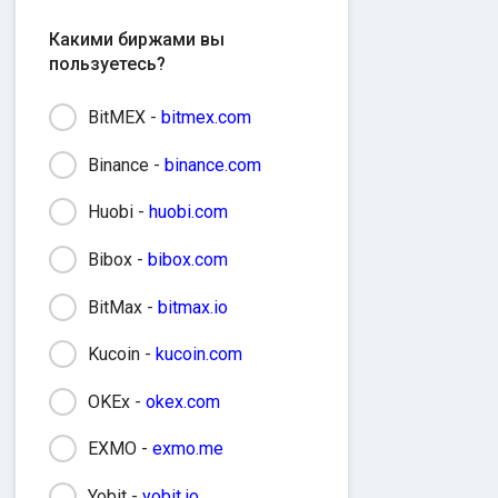
Какими биржами вы
пользуетесь?
BitMEX -
bitmex.com
Binance -
binance.com
Huobi -
huobi.com
Bibox -
bibox.com
BitMax -
bitmax.io
Kucoin -
kucoin.com
OKEx -
okex.com
EXMO -
exmo.me
Yobit -
yobit.io