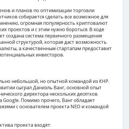
енов и планов по оптимизации торговли
тчиков собирается сделать все возможное для
х мнению, огромная популярность криптовалют
х проектов и с этим нужно бороться. В ходе
ет создана система первичного размещения
анной структурой, которая даст возможность
валюты, а качественным стартапам предоставит
потенциальных инвесторов.
льно небольшой, но опытной командой из КНР.
звитии сыграл Даниэль Ванг, основной опыт
хнического директора нескольких десятков
а Google. Помимо прочего, Ванг обладает
вязями с основателем проекта NEO и командой
ктива проекта входят: