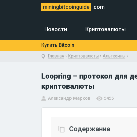
miningbitcoinguide
.com
Новости
Криптовалюты
Купить Bitcoin
›
›
›
Главная
Криптовалюты
Альткоины
Loopring – протокол для 
криптовалюты
Александр Марков
5455
Содержание