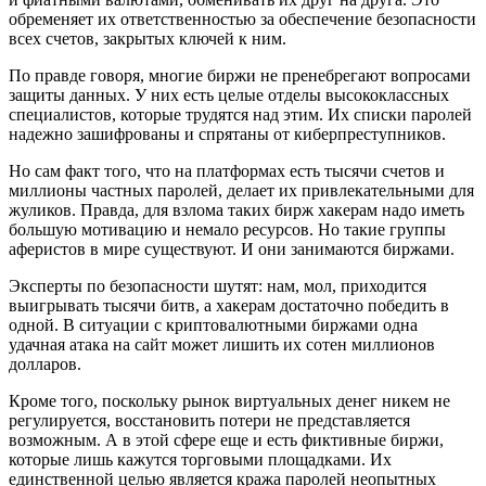
обременяет их ответственностью за обеспечение безопасности
всех счетов, закрытых ключей к ним.
По правде говоря, многие биржи не пренебрегают вопросами
защиты данных. У них есть целые отделы высококлассных
специалистов, которые трудятся над этим. Их списки паролей
надежно зашифрованы и спрятаны от киберпреступников.
Но сам факт того, что на платформах есть тысячи счетов и
миллионы частных паролей, делает их привлекательными для
жуликов. Правда, для взлома таких бирж хакерам надо иметь
большую мотивацию и немало ресурсов. Но такие группы
аферистов в мире существуют. И они занимаются биржами.
Эксперты по безопасности шутят: нам, мол, приходится
выигрывать тысячи битв, а хакерам достаточно победить в
одной. В ситуации с криптовалютными биржами одна
удачная атака на сайт может лишить их сотен миллионов
долларов.
Кроме того, поскольку рынок виртуальных денег никем не
регулируется, восстановить потери не представляется
возможным. А в этой сфере еще и есть фиктивные биржи,
которые лишь кажутся торговыми площадками. Их
единственной целью является кража паролей неопытных