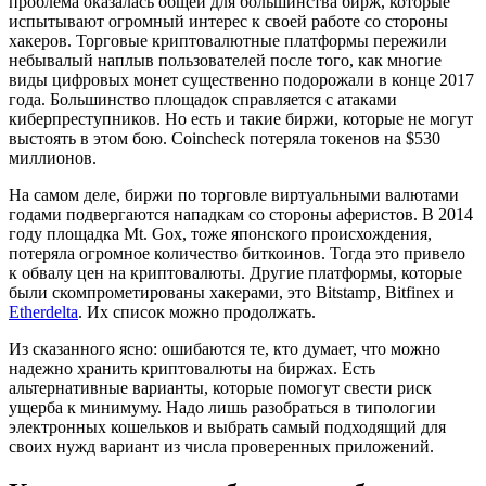
проблема оказалась общей для большинства бирж, которые
испытывают огромный интерес к своей работе со стороны
хакеров. Торговые криптовалютные платформы пережили
небывалый наплыв пользователей после того, как многие
виды цифровых монет существенно подорожали в конце 2017
года. Большинство площадок справляется с атаками
киберпреступников. Но есть и такие биржи, которые не могут
выстоять в этом бою. Coincheck потеряла токенов на $530
миллионов.
На самом деле, биржи по торговле виртуальными валютами
годами подвергаются нападкам со стороны аферистов. В 2014
году площадка Mt. Gox, тоже японского происхождения,
потеряла огромное количество биткоинов. Тогда это привело
к обвалу цен на криптовалюты. Другие платформы, которые
были скомпрометированы хакерами, это Bitstamp, Bitfinex и
Etherdelta
. Их список можно продолжать.
Из сказанного ясно: ошибаются те, кто думает, что можно
надежно хранить криптовалюты на биржах. Есть
альтернативные варианты, которые помогут свести риск
ущерба к минимуму. Надо лишь разобраться в типологии
электронных кошельков и выбрать самый подходящий для
своих нужд вариант из числа проверенных приложений.