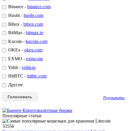
Binance -
binance.com
Huobi -
huobi.com
Bibox -
bibox.com
BitMax -
bitmax.io
Kucoin -
kucoin.com
OKEx -
okex.com
EXMO -
exmo.me
Yobit -
yobit.io
HitBTC -
hitbtc.com
Другие
Результаты
Популярные статьи
33556