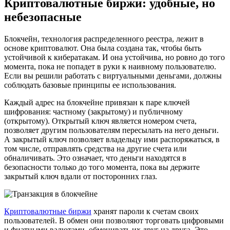
Криптовалютные биржи: удобные, но
небезопасные
Блокчейн, технология распределенного реестра, лежит в
основе криптовалют. Она была создана так, чтобы быть
устойчивой к кибератакам. И она устойчива, но ровно до того
момента, пока не попадет в руки к наивному пользователю.
Если вы решили работать с виртуальными деньгами, должны
соблюдать базовые принципы ее использования.
Каждый адрес на блокчейне привязан к паре ключей
шифрования: частному (закрытому) и публичному
(открытому). Открытый ключ является номером счета,
позволяет другим пользователям пересылать на него деньги.
А закрытый ключ позволяет владельцу ими распоряжаться, в
том числе, отправлять средства на другие счета или
обналичивать. Это означает, что деньги находятся в
безопасности только до того момента, пока вы держите
закрытый ключ вдали от посторонних глаз.
Криптовалютные биржи
хранят пароли к счетам своих
пользователей. В обмен они позволяют торговать цифровыми
и фиатными валютами, обменивать их друг на друга. Это