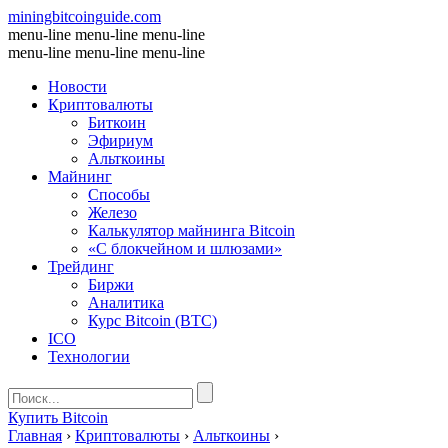
miningbitcoinguide
.com
menu-line
menu-line
menu-line
menu-line
menu-line
menu-line
Новости
Криптовалюты
Биткоин
Эфириум
Альткоины
Майнинг
Способы
Железо
Калькулятор майнинга Bitcoin
«С блокчейном и шлюзами»
Трейдинг
Биржи
Аналитика
Курс Bitcoin (BTC)
ICO
Технологии
Купить Bitcoin
Главная
›
Криптовалюты
›
Альткоины
›