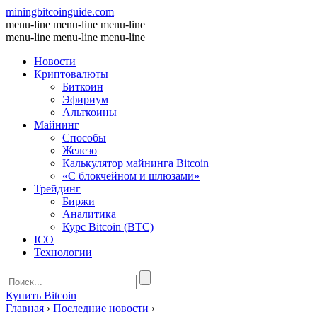
miningbitcoinguide
.com
menu-line
menu-line
menu-line
menu-line
menu-line
menu-line
Новости
Криптовалюты
Биткоин
Эфириум
Альткоины
Майнинг
Способы
Железо
Калькулятор майнинга Bitcoin
«С блокчейном и шлюзами»
Трейдинг
Биржи
Аналитика
Курс Bitcoin (BTC)
ICO
Технологии
Купить Bitcoin
Главная
›
Последние новости
›