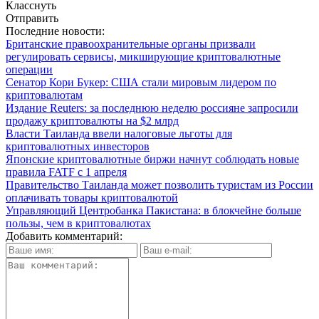
Класснуть
Отправить
Последние новости:
Британские правоохранительные органы призвали
регулировать сервисы, микширующие криптовалютные
операции
Сенатор Кори Букер: США стали мировым лидером по
криптовалютам
Издание Reuters: за последнюю неделю россияне запросили
продажу криптовалюты на $2 млрд
Власти Таиланда ввели налоговые льготы для
криптовалютных инвесторов
Японские криптовалютные биржи начнут соблюдать новые
правила FATF с 1 апреля
Правительство Таиланда может позволить туристам из России
оплачивать товары криптовалютой
Управляющий Центробанка Пакистана: в блокчейне больше
пользы, чем в криптовалютах
Добавить комментарий: