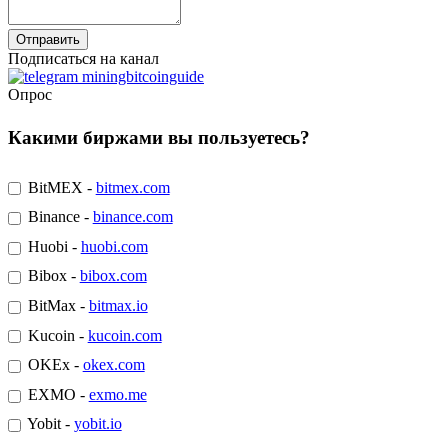
Подписаться на канал
Опрос
Какими биржами вы пользуетесь?
BitMEX -
bitmex.com
Binance -
binance.com
Huobi -
huobi.com
Bibox -
bibox.com
BitMax -
bitmax.io
Kucoin -
kucoin.com
OKEx -
okex.com
EXMO -
exmo.me
Yobit -
yobit.io