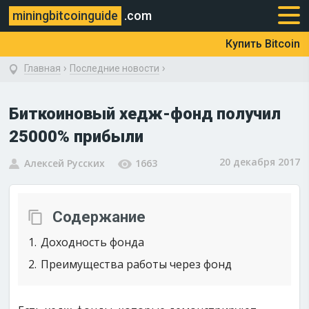
miningbitcoinguide
.com
Купить Bitcoin
›
›
Главная
Последние новости
Биткоиновый хедж-фонд получил
25000% прибыли
20 декабря 2017
Алексей Русских
1663
Содержание
1
Доходность фонда
2
Преимущества работы через фонд